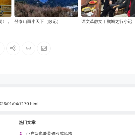
岗》，
登泰山而小天下（散记）
谭文革散文︱鹏城之行小记
026/01/04/7170.html
热门文章
1
小户型也能装修欧式风格