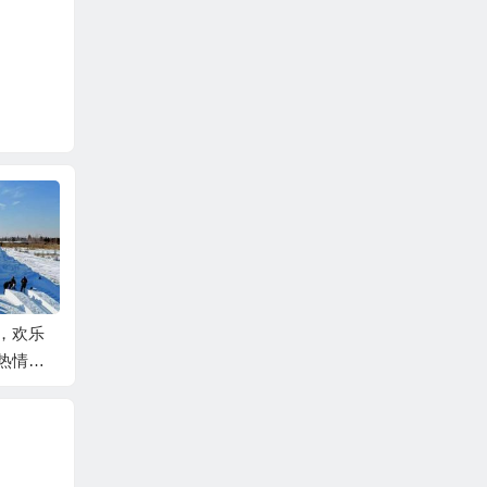
光影逐梦，李串德用镜
头书写芮城华章的年度
冯绍峰、李晨、孙金良
，欢乐
答卷
主演《阵地》 央视黄金
热情
档热播 ——重现文化抗
达克冰雪
战热血史诗