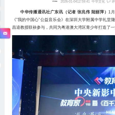
2026-01-0412:59:41
中华文化
评
中华传播通讯社广东讯（记者 张兆伟 陆丽萍）
1
《"我的中国心"公益音乐会》在深圳大学附属中学礼堂
昌逵教授联袂参与，共同为粤港澳大湾区青少年打造了一