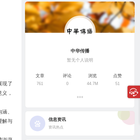
中华传播
暂无个人说明
文章
评论
浏览
点赞
展现了
761
0
44.7M
51
意义，
内涵、
信息资讯
理解与
资讯热点
成澎湃