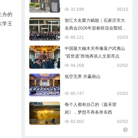
32,699
05/10
主办的
智汇大名聚力赋能｜石家庄市大
大学王
名商会2026年迎春联谊会暨招商
引资推介会圆满落幕
89,121
02/03
中国最大楠木关帝像落户武夷山
“双世遗”胜地再添人文新亮点
94,268
02/02
低空无界 共赢南山
88,747
02/02
每个人都有自己的《嘉禾望
岗》，梦想不再各奔东西
82,802
02/02