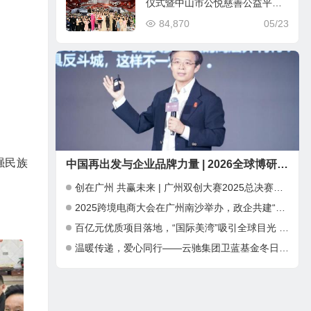
仪式暨中山市公悦慈善公益平台
公测发布会将于5月26日在大湾区
84,870
05/23
中山市举办
强民族
中国再出发与企业品牌力量 | 2026全球博研同学年会 在深圳圆满举行
创在广州 共赢未来 | 广州双创大赛2025总决赛暨INNO+大湾区科创嘉年华成功举办
2025跨境电商大会在广州南沙举办，政企共建“跨境电商出海新通道”
百亿元优质项目落地，“国际美湾”吸引全球目光 ——第三届广州国际美妆周开幕，千亿产业集群加速全球化布局
温暖传递，爱心同行——云驰集团卫蓝基金冬日公益捐赠行动