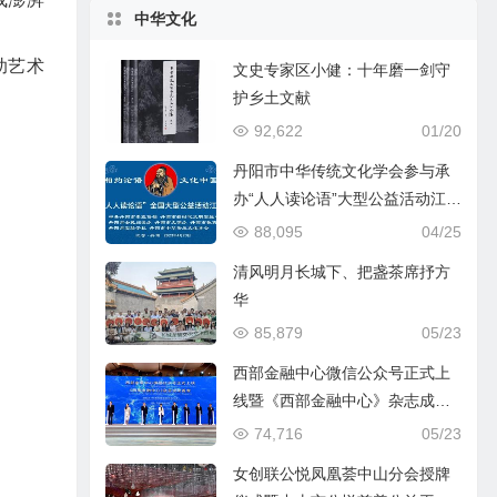
中华文化
助艺术
文史专家区小健：十年磨一剑守
护乡土文献
92,622
01/20
丹阳市中华传统文化学会参与承
办“人人读论语”大型公益活动江苏
主会场活动
88,095
04/25
清风明月长城下、把盏茶席抒方
华
85,879
05/23
西部金融中心微信公众号正式上
线暨《西部金融中心》杂志成功
首发
74,716
05/23
女创联公悦凤凰荟中山分会授牌