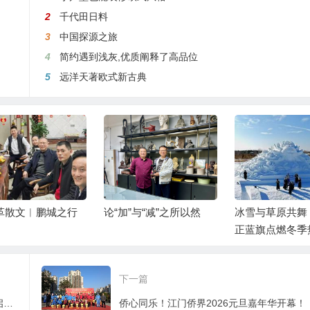
2
千代田日料
3
中国探源之旅
4
简约遇到浅灰,优质阐释了高品位
5
远洋天著欧式新古典
革散文︱鹏城之行
论“加”与“减”之所以然
冰雪与草原共舞
正蓝旗点燃冬季
——2026浑善
季盛大启幕
下一篇
帕金森病治疗启新程！NCR201注射液Ⅱ期临床启动会圆满落幕， 多方聚力共筑希望
侨心同乐！江门侨界2026元旦嘉年华开幕！