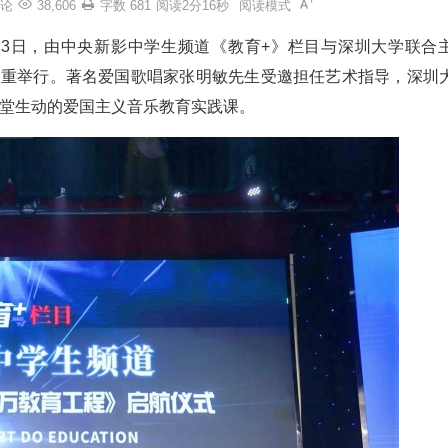
论
38,606
字数 681
阅读2分16秒
阅读模式
月3日，由中央新影中学生频道《教育+》栏目与深圳大学联合
隆重举行。著名爱国歌唱家张明敏先生受邀担任艺术指导，深圳
堂生动的爱国主义音乐教育实践课。