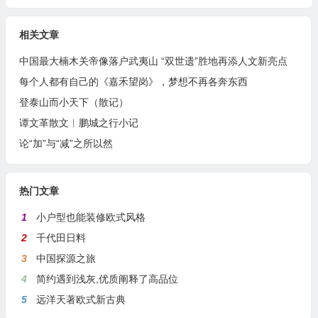
相关文章
中国最大楠木关帝像落户武夷山 “双世遗”胜地再添人文新亮点
每个人都有自己的《嘉禾望岗》，梦想不再各奔东西
登泰山而小天下（散记）
谭文革散文︱鹏城之行小记
论“加”与“减”之所以然
热门文章
1
小户型也能装修欧式风格
2
千代田日料
3
中国探源之旅
4
简约遇到浅灰,优质阐释了高品位
5
远洋天著欧式新古典