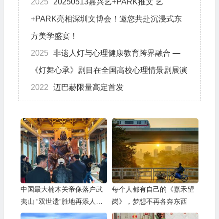
2025
20250513嘉兴艺+PARK推文 艺
+PARK亮相深圳文博会！邀您共赴沉浸式东
方美学盛宴！
2025
非遗人灯与心理健康教育跨界融合 —
《灯舞心承》剧目在全国高校心理情景剧展演
2022
迈巴赫限量高定首发
中国最大楠木关帝像落户武
每个人都有自己的《嘉禾望
夷山 “双世遗”胜地再添人文
岗》，梦想不再各奔东西
新亮点