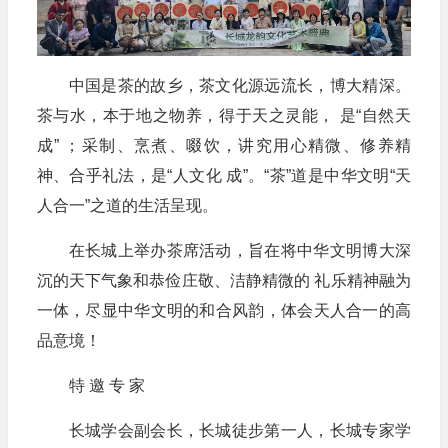
中国是茶的故乡，茶文化源远流长，博大精深。
茶与水，本于地之物养，得于天之灵能， 是“自然天
成” ；采制、烹煮、啜饮，讲究用心精微、修养精
神、合乎礼法，是“人文化 成”。“茶”道是中华文明“天
人合一”之道的生活呈现。
在长城上举办茶席活动，旨在将中华文明博大深
沉的天下气象和恭俭庄敬、洁静精微的 礼乐精神融为
一体，尽显中华文明的和合风韵，体会天人合一的高
品意境！
特 邀 专 家
长城学会副会长，长城徒步第一人，长城专家学