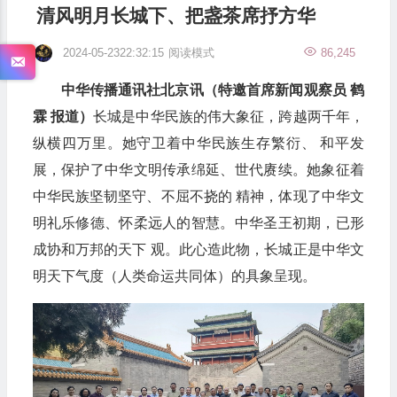
清风明月长城下、把盏茶席抒方华
2024-05-2322:32:15
阅读模式
86,245
中华传播通讯社北京讯（特邀首席新闻观察员 鹤
霖 报道）
长城是中华民族的伟大象征，跨越两千年，
纵横四万里。她守卫着中华民族生存繁衍、 和平发
展，保护了中华文明传承绵延、世代赓续。她象征着
中华民族坚韧坚守、不屈不挠的 精神，体现了中华文
明礼乐修德、怀柔远人的智慧。中华圣王初期，已形
成协和万邦的天下 观。此心造此物，长城正是中华文
明天下气度（人类命运共同体）的具象呈现。