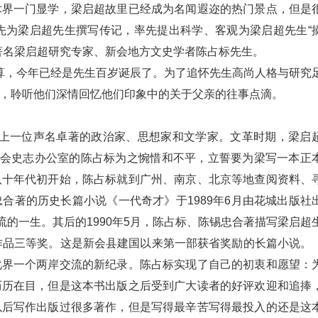
术界一门显学，梁启超故里已经成为名闻遐迩的热门景点，但是
先为梁启超先生撰写传记，率先提出科学、客观为梁启超先生“
著名梁启超研究专家、新会地方文史学者陈占标先生。
岁计算，今年已经是先生百岁诞辰了。为了追怀先生高尚人格与研究
，聆听他们深情回忆他们印象中的关于父亲的往事点滴。
代史上一位声名卓著的政治家、思想家和文学家。文革时期，梁启
新会史志办公室的陈占标为之惋惜和不平，立誓要为梁写一本正
八十年代初开始，陈占标就到广州、南京、北京等地查阅资料、
合著的历史长篇小说《一代奇才》于1989年6月由花城出版社
流的一生。其后的1990年5月，陈占标、陈锡忠合著描写梁启超
作品三等奖。这是新会县建国以来第一部获省奖励的长篇小说。
化界一个两岸交流的新纪录。陈占标实现了自己的初衷和愿望：
历历在目，但是这本书出版之后受到广大读者的好评欢迎和追捧
以后写作出版过很多著作，但是写得最辛苦写得最投入的还是这