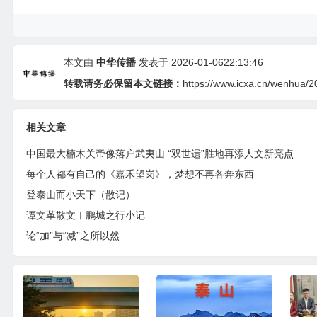
本文由
中华传播
发表于 2026-01-0622:13:46
转载请务必保留本文链接：
https://www.icxa.cn/wenhua/2
相关文章
中国最大楠木关帝像落户武夷山 “双世遗”胜地再添人文新亮点
每个人都有自己的《嘉禾望岗》，梦想不再各奔东西
登泰山而小天下（散记）
谭文革散文︱鹏城之行小记
论“加”与“减”之所以然