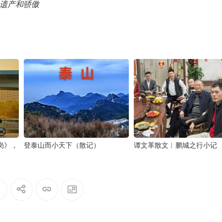
遗产和骄傲
岗》，
登泰山而小天下（散记）
谭文革散文︱鹏城之行小记