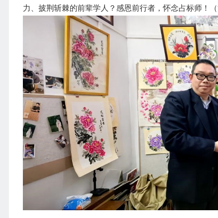
力、披荆斩棘的前辈学人？感恩前行者，怀念占标师！（