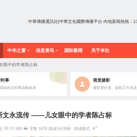
中華傳播通訊社|中華文化國際傳播平台 内地新闻热线：1352
中华之窗
信息资讯
国际新闻
关于本社
女眼中的学者陈占标
情时事
视觉摄影
国际政治军事战略格局
摄影爱好者、摄影工作者及
斯文永流传 ——儿女眼中的学者陈占标
论
57,683
字数 1678
阅读5分35秒
阅读模式