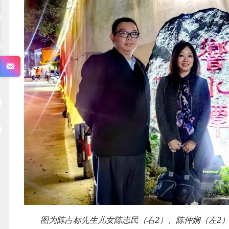
图为陈占标先生儿女陈志民（右2）、陈仲娴（左2