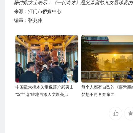
陈仲娴女士表示：《一代奇才》是父亲留给儿女最珍贵的
来源：江门市侨媒中心
编审：张兆伟
中国最大楠木关帝像落户武夷山
每个人都有自己的《嘉禾望
“双世遗”胜地再添人文新亮点
梦想不再各奔东西