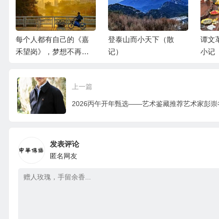
每个人都有自己的《嘉
登泰山而小天下（散
谭文
禾望岗》，梦想不再各
记）
小记
奔东西
上一篇
2026丙午开年甄选——艺术鉴藏推荐艺术家彭崇
发表评论
匿名网友