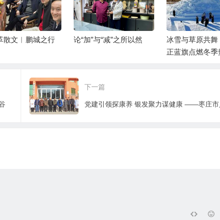
革散文︱鹏城之行
论“加”与“减”之所以然
冰雪与草原共舞
正蓝旗点燃冬季
——2026浑善
季盛大启幕
下一篇
谷