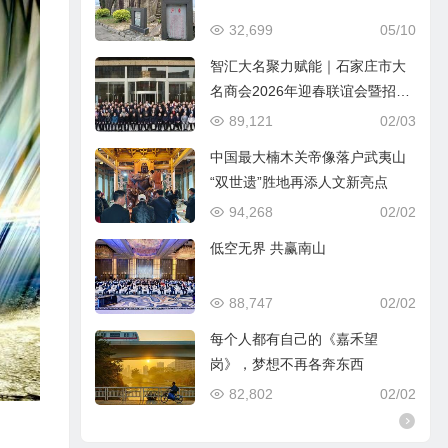
32,699
05/10
智汇大名聚力赋能｜石家庄市大
名商会2026年迎春联谊会暨招商
引资推介会圆满落幕
89,121
02/03
中国最大楠木关帝像落户武夷山
“双世遗”胜地再添人文新亮点
94,268
02/02
低空无界 共赢南山
88,747
02/02
每个人都有自己的《嘉禾望
岗》，梦想不再各奔东西
82,802
02/02