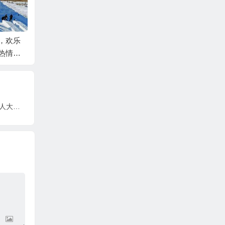
光影逐梦，李串德用镜
头书写芮城华章的年度
冯绍峰、李晨、孙金良
，欢乐
答卷
主演《阵地》 央视黄金
热情
档热播 ——重现文化抗
达克冰雪
战热血史诗
党建引领探康养 银发聚力谋健康 ——枣庄市人大离退休干部第一党支部走进东湖护理院调研