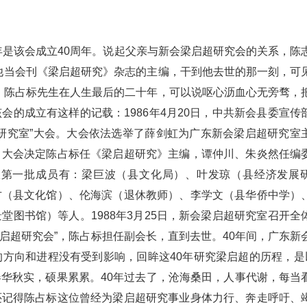
年是该会成立40周年。说起父亲与新会梁启超研究会的关系，陈
他当会刊《梁启超研究》杂志的主编，干到他去世的那一刻，可
，陈占标先生在人生最后的二十年，可以说呕心沥血心无旁骛，
的成立有这样的记载：1986年4月20日，中共新会县委宣传
研究室”大会。大会依法选举了薛剑虹为广东新会梁启超研究室
；大会决定陈占标任《梁启超研究》主编，谭仲川、朱炎然任编
室第一批成员有：梁巨波（县文化局）、叶发琼（县经济发展
方（县文化馆）、伦海滨（退休教师）、李学文（县华侨中学）
图书馆）等人。1988年3月25日，新会梁启超研究室召开全
梁启超研究会”，陈占标担任副会长，直到去世。40年间，广东新
方向和进程没有受到影响，回眸这40年研究梁启超的历程，是以
华秋实，硕果累累。40年过去了，沧海桑田，人事代谢，每当
还记得陈占标这位曾经为梁启超研究事业身体力行、奔走呼吁、