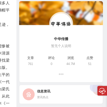
很多人
摘帽平
足迹，
中华传播
暂无个人说明
超惨被
本清源
文章
评论
浏览
点赞
寻找梁
761
0
44.7M
51
出版。
生平的
《一代
为梁氏
信息资讯
，从此
资讯热点
本《一