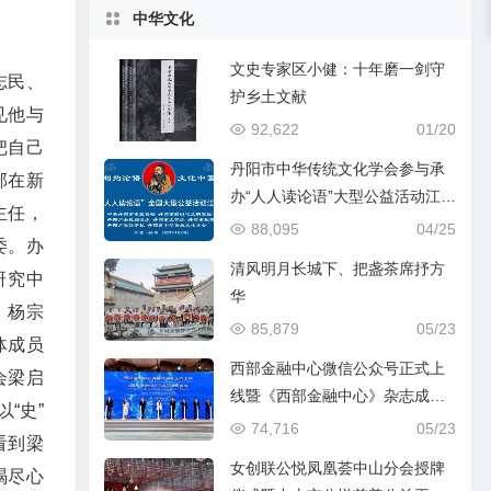
中华文化
文史专家区小健：十年磨一剑守
志民、
护乡土文献
见他与
92,622
01/20
把自己
丹阳市中华传统文化学会参与承
部在新
办“人人读论语”大型公益活动江苏
主任，
主会场活动
88,095
04/25
委。办
清风明月长城下、把盏茶席抒方
研究中
华
、杨宗
85,879
05/23
体成员
西部金融中心微信公众号正式上
会梁启
线暨《西部金融中心》杂志成功
“史”
首发
74,716
05/23
看到梁
女创联公悦凤凰荟中山分会授牌
竭尽心