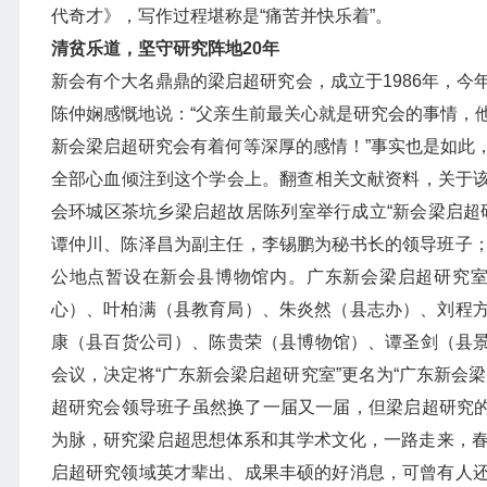
代奇才》，写作过程堪称是“痛苦并快乐着”。
清贫乐道，坚守研究阵地20年
新会有个大名鼎鼎的梁启超研究会，成立于1986年，今
陈仲娴感慨地说：“父亲生前最关心就是研究会的事情，
新会梁启超研究会有着何等深厚的感情！”事实也是如此
全部心血倾注到这个学会上。翻查相关文献资料，关于该会
会环城区茶坑乡梁启超故居陈列室举行成立“新会梁启超
谭仲川、陈泽昌为副主任，李锡鹏为秘书长的领导班子
公地点暂设在新会县博物馆内。广东新会梁启超研究
心）、叶柏满（县教育局）、朱炎然（县志办）、刘程
康（县百货公司）、陈贵荣（县博物馆）、谭圣剑（县景堂
会议，决定将“广东新会梁启超研究室”更名为“广东新会
超研究会领导班子虽然换了一届又一届，但梁启超研究的
为脉，研究梁启超思想体系和其学术文化，一路走来，春
启超研究领域英才辈出、成果丰硕的好消息，可曾有人