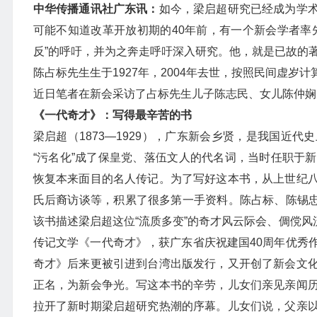
中华传播通讯社广东讯：
如今，梁启超研究已经成为学
可能不知道改革开放初期的40年前，有一个新会学者率
反”的呼吁，并为之奔走呼吁深入研究。他，就是已故的
陈占标先生生于1927年，2004年去世，按照民间虚
近日笔者在新会采访了占标先生儿子陈志民、女儿陈仲娴
《一代奇才》：写得最辛苦的书
梁启超（1873—1929），广东新会乡贤，是我国近
“污名化”成了保皇党、落伍文人的代名词，当时任职于
恢复本来面目的名人传记。为了写好这本书，从上世纪
氏后裔访谈等，积累了很多第一手资料。陈占标、陈锡忠
该书描述梁启超这位“流质多变”的奇才风云际会、倜傥风
传记文学《一代奇才》，获广东省庆祝建国40周年优秀
奇才》后来更被引进到台湾出版发行，又开创了新会文
正名，为新会争光。写这本书的辛劳，儿女们亲见亲闻
拉开了新时期梁启超研究热潮的序幕。儿女们说，父亲