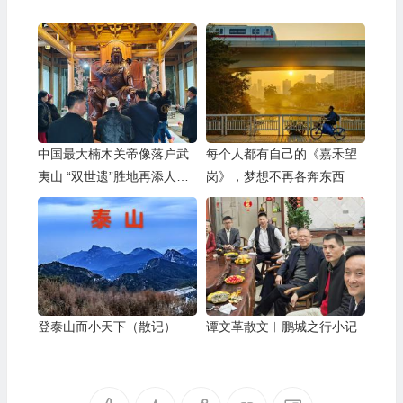
中国最大楠木关帝像落户武
每个人都有自己的《嘉禾望
夷山 “双世遗”胜地再添人文
岗》，梦想不再各奔东西
新亮点
登泰山而小天下（散记）
谭文革散文︱鹏城之行小记