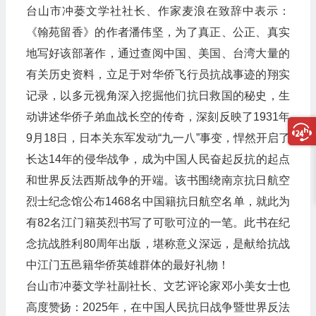
台山市冲蒌文学社社长、作家麦浪在致辞中表示：
《翰苑留香》的作者潘伟坚，为了真正、公正、真实
地写好该部著作，通过查阅中国、美国、台湾大量的
有关历史资料，立足于对华侨飞行员抗战事迹的翔实
记录，以多元视角深入挖掘他们抗日救国的秘史，生
动讲述华侨子弟血战长空的传奇，深刻反映了1931年
9月18日，日本关东军发动“九一八”事变，悍然开启了
长达14年的侵华战争，成为中国人民奋起反抗的起点
和世界反法西斯战争的开端。该书围绕南京抗日航空
烈士纪念馆公布1468名中国籍抗日航空名单，就此为
有82名江门籍英烈书写了可歌可泣的一笔。此书在纪
念抗战胜利80周年出版，堪称意义深远，是献给抗战
中江门五邑籍华侨英雄群体的最好礼物！
台山市冲蒌文学社副社长、文艺评论家邓小美女士也
高度赞扬：2025年，在中国人民抗日战争暨世界反法