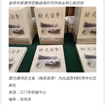
旅美作家潘伟坚畅谈海外写作体会和心路历程
图为潘伟坚文集《翰苑留香》为抗战胜利80周年纪念
献礼
来源：江门市侨媒中心
编审：张兆伟