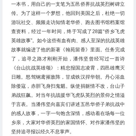
一本书，用自己的一支笔为五邑侨界抗战英烈树碑立
传。为了这样一个梦想，他回到美国之后，杜绝一切
游玩社交、频频走访知情老华侨、跑去图书馆档案馆
查资料，经过一年时间，终于写成了28篇“侨乡飞虎
英雄故事”。如今这些有血有肉、感人至深的抗战英雄
故事就编进了他的新著《翰苑留香》里面。任务完成
了，追寻之路才刚刚开始，潘伟坚曾经写过一首诗
《台山抗战英雄颂》：精忠报国志凌霄，四邑雄鹰灭
日雕。怒驾钢鸢摧敌阵，甘成铁汉捍华朝。丹心浴血
除倭寇，赤胆飞身扫鬼魈。纵使捐躯情不改，台山子
弟战狂飙。对当年抗战援华飞虎队英烈的景仰之情溢
于言表。当潘伟坚向嘉宾们讲述五邑华侨子弟抗战中
的感人故事，一字一句饱含深情，感动着在场每一位
乡亲，大家对华侨英烈的家国情怀、对作家潘伟坚的
坚持追寻报以经久不息掌声。