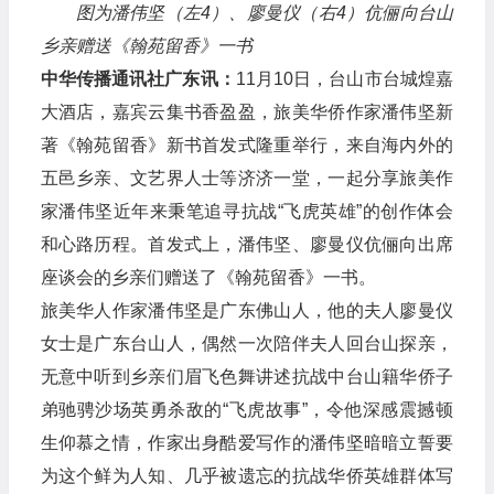
图为潘伟坚（左4）、廖曼仪（右4）伉俪向台山
乡亲赠送《翰苑留香》一书
中华传播通讯社广东讯：
11月10日，台山市台城煌嘉
大酒店，嘉宾云集书香盈盈，旅美华侨作家潘伟坚新
著《翰苑留香》新书首发式隆重举行，来自海内外的
五邑乡亲、文艺界人士等济济一堂，一起分享旅美作
家潘伟坚近年来秉笔追寻抗战“飞虎英雄”的创作体会
和心路历程。首发式上，潘伟坚、廖曼仪伉俪向出席
座谈会的乡亲们赠送了《翰苑留香》一书。
旅美华人作家潘伟坚是广东佛山人，他的夫人廖曼仪
女士是广东台山人，偶然一次陪伴夫人回台山探亲，
无意中听到乡亲们眉飞色舞讲述抗战中台山籍华侨子
弟驰骋沙场英勇杀敌的“飞虎故事”，令他深感震撼顿
生仰慕之情，作家出身酷爱写作的潘伟坚暗暗立誓要
为这个鲜为人知、几乎被遗忘的抗战华侨英雄群体写