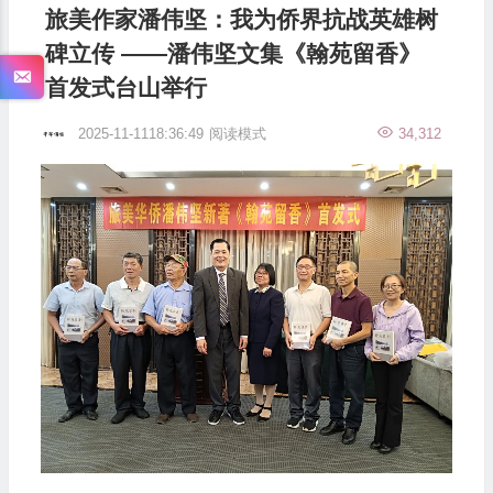
旅美作家潘伟坚：我为侨界抗战英雄树
碑立传 ——潘伟坚文集《翰苑留香》
首发式台山举行
2025-11-1118:36:49
阅读模式
34,312