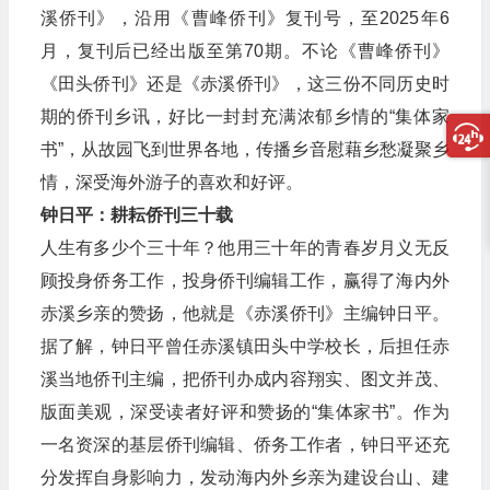
溪侨刊》，沿用《曹峰侨刊》复刊号，至2025年6
月，复刊后已经出版至第70期。不论《曹峰侨刊》
《田头侨刊》还是《赤溪侨刊》，这三份不同历史时
期的侨刊乡讯，好比一封封充满浓郁乡情的“集体家
书”，从故园飞到世界各地，传播乡音慰藉乡愁凝聚乡
情，深受海外游子的喜欢和好评。
钟日平：耕耘侨刊三十载
人生有多少个三十年？他用三十年的青春岁月义无反
顾投身侨务工作，投身侨刊编辑工作，赢得了海内外
赤溪乡亲的赞扬，他就是《赤溪侨刊》主编钟日平。
据了解，钟日平曾任赤溪镇田头中学校长，后担任赤
溪当地侨刊主编，把侨刊办成内容翔实、图文并茂、
版面美观，深受读者好评和赞扬的“集体家书”。作为
一名资深的基层侨刊编辑、侨务工作者，钟日平还充
分发挥自身影响力，发动海内外乡亲为建设台山、建