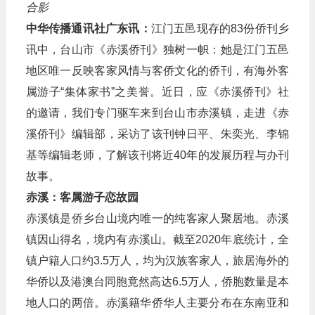
合影
中华传播通讯社广东讯：
江门五邑现存的83份侨刊乡
讯中，台山市《赤溪侨刊》独树一帜：她是江门五邑
地区唯一反映客家风情与客侨文化的侨刊，有海外客
属游子“集体家书”之美誉。近日，应《赤溪侨刊》社
的邀请，我们专门驱车来到台山市赤溪镇，走进《赤
溪侨刊》编辑部，采访了该刊钟日平、朱奕光、李锦
基等编辑老师，了解该刊将近40年的发展历程与办刊
故事。
赤溪：客属游子恋故园
赤溪镇是侨乡台山境内唯一的纯客家人聚居地。赤溪
镇因山得名，境内有赤溪山。截至2020年底统计，全
镇户籍人口约3.5万人，均为汉族客家人，旅居海外的
华侨以及港澳台同胞竟然高达6.5万人，侨胞数量是本
地人口的两倍。赤溪籍华侨华人主要分布在东南亚和