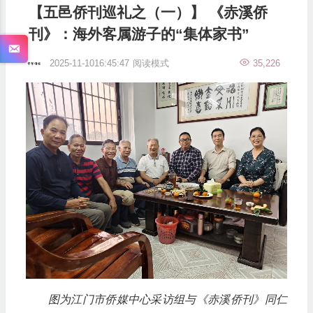
【五邑侨刊巡礼之（一）】 《赤溪侨
刊》：海外客属游子的“集体家书”
2025-11-1016:45:47
阅读模式
35,226
图为江门市侨媒中心采访组与《赤溪侨刊》同仁