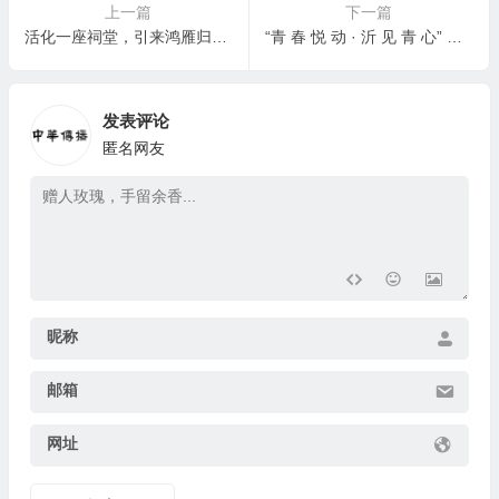
上一篇
下一篇
活化一座祠堂，引来鸿雁归巢 ——海内外欢聚见证江门德循林公祠重光
“青 春 悦 动 · 沂 见 青 心” 露营季青年交友联谊活动举办
发表评论
匿名网友
昵称
邮箱
网址