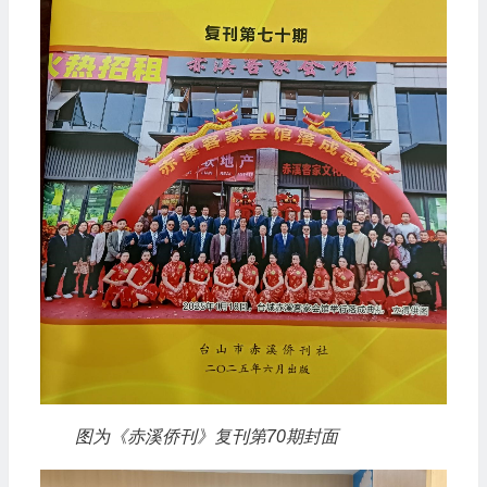
图为《赤溪侨刊》复刊第70期封面