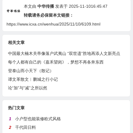
本文由
中华传播
发表于 2025-11-1016:45:47
转载请务必保留本文链接：
https://www.icxa.cn/wenhua/2025/11/10/6109.html
相关文章
中国最大楠木关帝像落户武夷山 “双世遗”胜地再添人文新亮点
每个人都有自己的《嘉禾望岗》，梦想不再各奔东西
登泰山而小天下（散记）
谭文革散文︱鹏城之行小记
论“加”与“减”之所以然
热门文章
1
小户型也能装修欧式风格
2
千代田日料