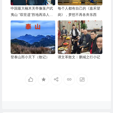
中国最大楠木关帝像落户武
每个人都有自己的《嘉禾望
夷山 “双世遗”胜地再添人文
岗》，梦想不再各奔东西
新亮点
登泰山而小天下（散记）
谭文革散文︱鹏城之行小记