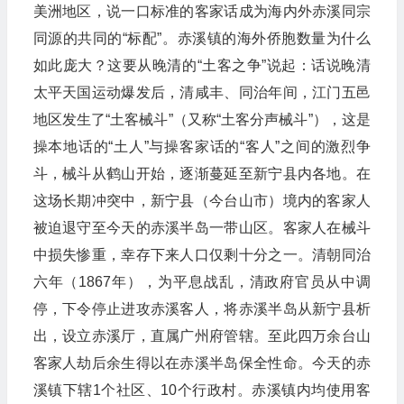
美洲地区，说一口标准的客家话成为海内外赤溪同宗
同源的共同的“标配”。赤溪镇的海外侨胞数量为什么
如此庞大？这要从晚清的“土客之争”说起：话说晚清
太平天国运动爆发后，清咸丰、同治年间，江门五邑
地区发生了“土客械斗”（又称“土客分声械斗”），这是
操本地话的“土人”与操客家话的“客人”之间的激烈争
斗，械斗从鹤山开始，逐渐蔓延至新宁县内各地。在
这场长期冲突中，新宁县（今台山市）境内的客家人
被迫退守至今天的赤溪半岛一带山区。客家人在械斗
中损失惨重，幸存下来人口仅剩十分之一。清朝同治
六年（1867年），为平息战乱，清政府官员从中调
停，下令停止进攻赤溪客人，将赤溪半岛从新宁县析
出，设立赤溪厅，直属广州府管辖。至此四万余台山
客家人劫后余生得以在赤溪半岛保全性命。今天的赤
溪镇下辖1个社区、10个行政村。赤溪镇内均使用客