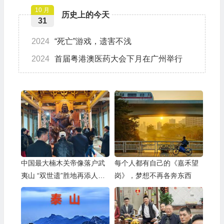
10 月
历史上的今天
31
2024
“死亡”游戏，遗害不浅
2024
首届粤港澳医药大会下月在广州举行
中国最大楠木关帝像落户武
每个人都有自己的《嘉禾望
夷山 “双世遗”胜地再添人文
岗》，梦想不再各奔东西
新亮点