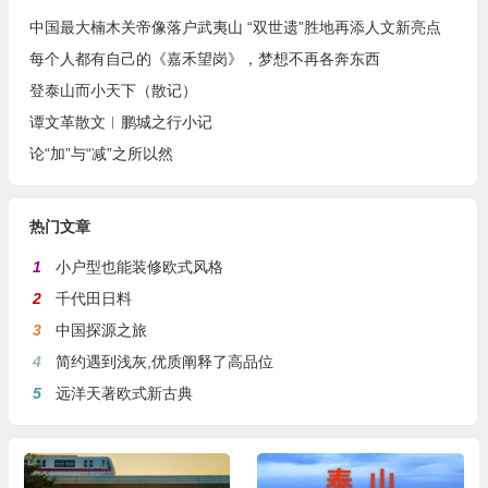
中国最大楠木关帝像落户武夷山 “双世遗”胜地再添人文新亮点
每个人都有自己的《嘉禾望岗》，梦想不再各奔东西
登泰山而小天下（散记）
谭文革散文︱鹏城之行小记
论“加”与“减”之所以然
热门文章
1
小户型也能装修欧式风格
2
千代田日料
3
中国探源之旅
4
简约遇到浅灰,优质阐释了高品位
5
远洋天著欧式新古典