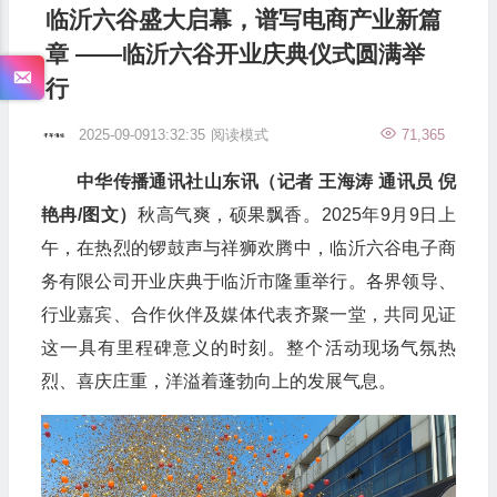
临沂六谷盛大启幕，谱写电商产业新篇
章 ——临沂六谷开业庆典仪式圆满举
行
2025-09-0913:32:35
阅读模式
71,365
中华传播通讯社山东讯（记者 王海涛 通讯员 倪
艳冉/图文）
秋高气爽，硕果飘香。2025年9月9日上
午，在热烈的锣鼓声与祥狮欢腾中，临沂六谷电子商
务有限公司开业庆典于临沂市隆重举行。各界领导、
行业嘉宾、合作伙伴及媒体代表齐聚一堂，共同见证
这一具有里程碑意义的时刻。整个活动现场气氛热
烈、喜庆庄重，洋溢着蓬勃向上的发展气息。