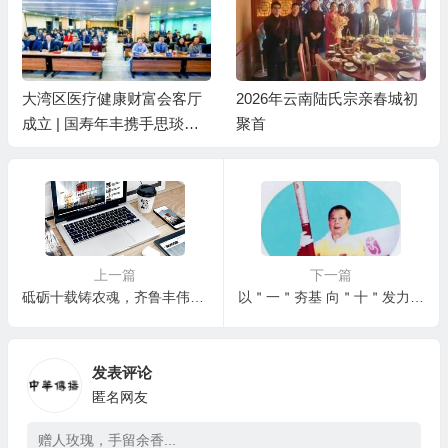
大湾区医疗健康财富会客厅
2026年云南陆氏宗亲春城初
成立 | 国寿年丰携手思琰医
聚首
疗共创未来
上一篇
下一篇
砥砺十载铸农魂，齐鲁丰伟特产锚定发展新坐标，创始人刘兴伟以实业担当书写乡村振兴答卷
以＂一＂夯基 向＂十＂发力 书写人生圆满答卷 ——贺惠邦：从潍坊走出的世界文化名人
发表评论
匿名网友