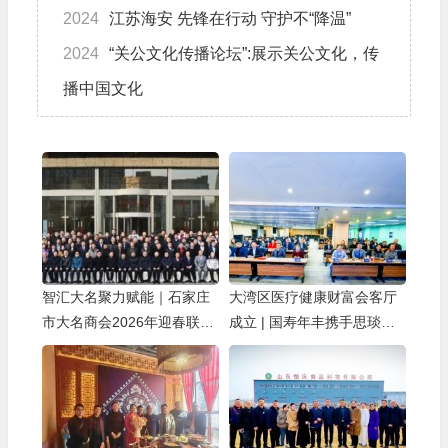
2024
江苏海安 先锋在行动 守护不“降温”
2024
“关公文化传播论坛”:展示关公文化，传
播中国文化
智汇大名聚力赋能｜石家庄
大湾区医疗健康财富会客厅
市大名商会2026年迎春联谊
成立 | 国寿年丰携手思琰医
会暨招商引资推介会圆满落
疗共创未来
幕