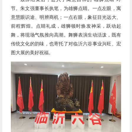
节。朱文强董事长执笔，为雄狮点睛。一点左眼，寓
意慧眼识途、明辨商机；一点右眼，象征目光远大、
前程辉煌。点睛礼成，雄狮顿时焕发神采，跃动起
舞，将现场气氛推向高潮。舞狮表演生动活泼，既有
传统文化的韵味，也寄托了对临沂六谷事业兴旺、宏
图大展的美好祝福。