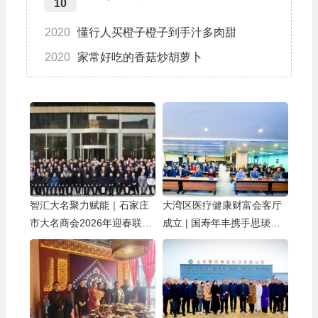
10
2020
懂行人买橙子橙子到手汁多肉甜
2020
家常好吃的香菇炒胡萝卜
智汇大名聚力赋能｜石家庄
大湾区医疗健康财富会客厅
市大名商会2026年迎春联谊
成立 | 国寿年丰携手思琰医
会暨招商引资推介会圆满落
疗共创未来
幕