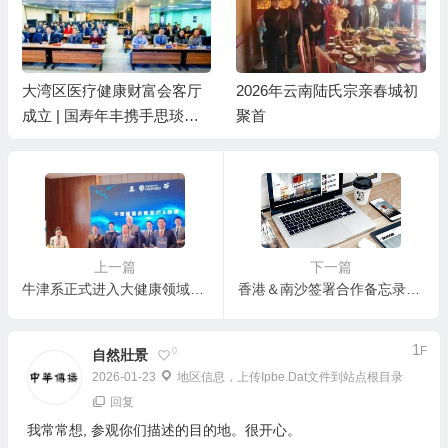
大湾区医疗健康财富会客厅
2026年云南陆氏宗亲春城初
成立 | 国寿年丰携手思琰医
聚首
疗共创未来
上一篇
下一篇
牛津系正式进入大健康领域，植物囊泡技术成为技术抓手
香港＆南沙签署合作备忘录！近千名粤港人士齐聚，共谋大湾区棋眼发展新商机
1
F
0
自然壯景
2026-01-23
地区信息，上传ipbe.dat文件到站点根目录
回复
我常常想, 参观你们描述的目的地。很开心。