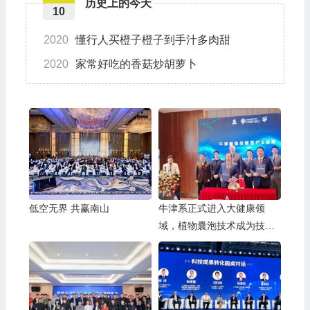
历史上的今天
10
2020
懂行人买橙子橙子到手汁多肉甜
2020
家常好吃的香菇炒胡萝卜
低空无界 共赢南山
牛津系正式进入大健康领
域，植物囊泡技术成为技术
抓手