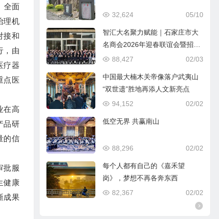
，全面
32,624
05/10
治理机
智汇大名聚力赋能｜石家庄市大
对接和
名商会2026年迎春联谊会暨招商
行，由
引资推介会圆满落幕
88,427
02/03
医疗器
中国最大楠木关帝像落户武夷山
重点医
“双世遗”胜地再添人文新亮点
94,152
02/02
业在高
低空无界 共赢南山
产品研
量的信
88,296
02/02
每个人都有自己的《嘉禾望
审批服
岗》，梦想不再各奔东西
生健康
82,367
02/02
晰成果