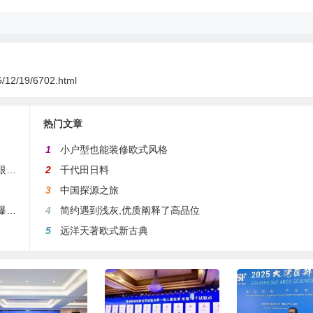
5/12/19/6702.html
热门文章
1
小户型也能装修欧式风格
香港＆南沙签署合作备忘录！近千名粤港人士齐聚，共谋大湾区棋眼发展新商机
2
千代田日料
3
中国探源之旅
首届大湾区工业无人车产业高峰论坛圆满举办，英杰达新品开启防爆作业新时代
4
简约遇到浅灰,优质阐释了高品位
5
远洋天著欧式新古典