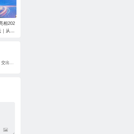
相202
2025大湾区科学论坛产
中韩氢能源创新与转化
坛｜从绿
教融合人才培养分论坛
合作论坛在广州召开
，直面
在广州举行
广州市南沙区：发布白皮书，揭晓十佳案例，交出优化法治化营商环境“年度答卷”