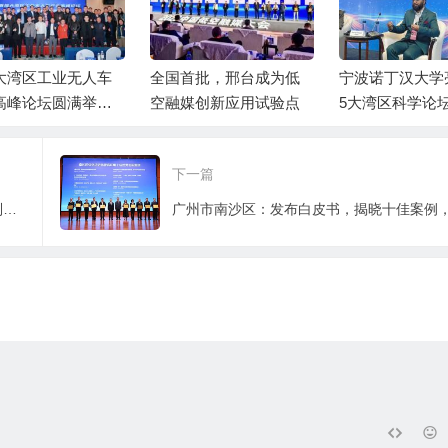
大湾区工业无人车
全国首批，邢台成为低
宁波诺丁汉大学亮
高峰论坛圆满举
空融媒创新应用试验点
5大湾区科学论
英杰达新品开启防
色燃料到AI散热
业新时代
产业需求
下一篇
紫禁城美学对话世界：“宫色新韵，陶见未来”系列新品国际发布会在穗举行