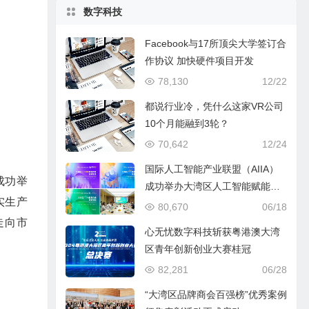
数字科技
Facebook与17所顶尖大学签订合
作协议 加快硬件项目开发
78,130
12/22
都说行业冷，凭什么这家VR公司
10个月能融到3轮？
70,642
12/24
国际人工智能产业联盟（AIIA）
成功举
成功举办大湾区人工智能赋能行
实生产
业圆桌论坛
80,670
06/18
走向市
心无忧数字科技斩获粤港澳大湾
区青年创新创业大赛桂冠
82,281
06/28
“大湾区品牌商会百强榜”优秀案例