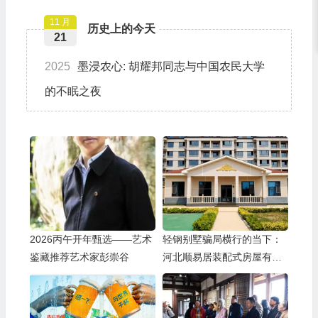
11 月
历史上的今天
21
2025
墨浸农心: 胡耀邦同志与中国农民大学
的不眠之夜
2026丙午开年甄选——艺术
轻钢别墅骗局横行的当下：
鉴藏推荐艺术家彭崇谷
河北顺易居装配式房屋有限
公司的坚守与启示