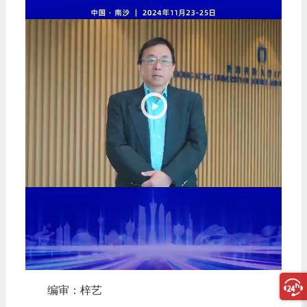
器
编审：梓艺