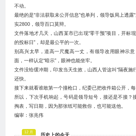
不动。
最绝的是“非法获取未公开信息”也单列，领导饭局上透露“
实2800，领导百口莫辩。
文件落地才几天，山西某市已出现“零干预”项目，开标现
的投标日”，却是最公平的一次。
别高兴太早，道高一尺魔高一丈，有领导改用眼神示意
面，一样认定“暗示”，眼神也能坐牢。
文件没给缓冲期，印发当天生效，山西人管这叫“隔夜施行
还快。
接下来就看谁敢第一个撞枪口，纪委已把收件箱公开，每
所以，下次手机响起，号码是领导短号，接还是不接？接
掏表，写日期，因为那张纸可能救你，也可能送他。
编审：张兆伟
12 月
历史上的今天