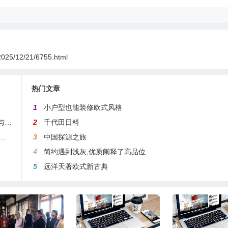
2025/12/21/6755.html
热门文章
1
小户型也能装修欧式风格
轻钢别墅骗局横行的当下：河北顺易居装配式房屋有限公司的坚守与启示
2
千代田日料
文化兴企的重要作用及具体方法__河北燕南春酒业有限公司发展启示录
3
中国探源之旅
4
简约遇到浅灰,优质阐释了高品位
5
远洋天著欧式新古典