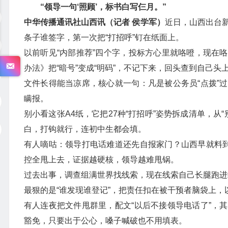
“领导一句‘照顾’，标书白写仨月。”
中华传播通讯社山西讯（记者 侯学军）
近日，山西出台
条子谁签字，第一次把“打招呼”钉在纸面上。
以前听见“内部推荐”四个字，投标方心里就咯噔，现在
办法》把“暗号”变成“明码”，不记下来，回头查到自己头
文件长得能当凉席，核心就一句：凡是被公务员“点拨”
瞒报。
别小看这张A4纸，它把27种“打招呼”姿势拆成清单，从
白，打钩就行，连初中生都会填。
有人嘀咕：领导打电话难道还先自报家门？山西早就料到
控全甩上去，证据越硬核，领导越难甩锅。
过去出事，调查组满世界找线索，现在线索自己长腿跑进
最狠的是“谁发现谁登记”，把责任扣在被干预者脑袋上
有人连夜把文件甩群里，配文“以后不接领导电话了”，
豁免，只要出于公心，嗓子喊破也不用填表。