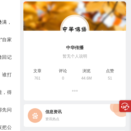
叠满，
“自家
中华传播
暂无个人说明
撤回记
文章
评论
浏览
点赞
，谁打
761
0
44.6M
51
鞋，得
得先问
信息资讯
资讯热点
夜把公