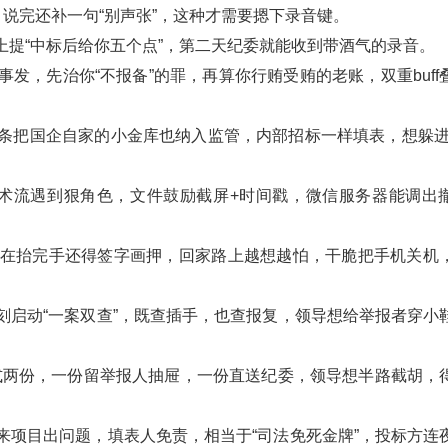
，说完还补一句“别声张”，这种才需要摁下录音键。
上提“中标后给你五个点”，第二天纪委就能收到带酒气的录音。
发，先治你“不报备”的罪，再算你行贿受贿的老账，双重buff
十条把国企自家的小金库也纳入监管，内部招标一样填表，想躲进
术流遇到狠角色，文件鼓励截屏+时间戳，微信服务器能调出
现在抬完手还得签字画押，回家路上越想越怕，干脆把手机关机
刻启动“一案双查”，既查插手，也查报复，领导想给举报者穿小
式两份，一份留举报人抽屉，一份直送纪委，领导想半路截胡，
来项目出问题，填表人免责，相当于“司法免死金牌”，投标方连