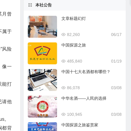
本社公告
某月曾
文章标题幻灯
不属于
82,260
06/17
中国探源之旅
”风险
485,840
01/19
，像一
中国十七大名酒都有哪些？
只能打
86,078
03/08
中华名酒——人民的选择
已请他
100,945
03/08
us。
中国探源之旅鉴赏家
锅都背