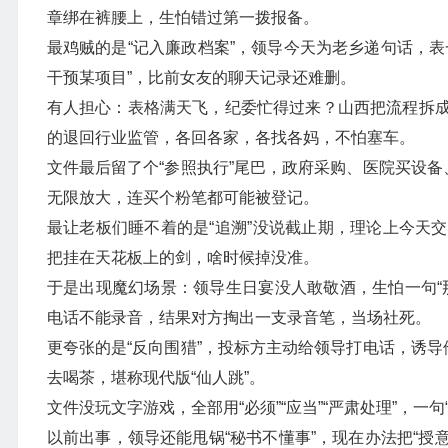
章绑在裤腰上，生怕错过第一拨报备。
最鸡贼的是“记入廉政档案”，领导今天为老乡递句话，
干预某项目”，比前女友的聊天记录还难删。
有人担心：表格满天飞，纪委忙得过来？山西把流程拆
的退回行业监管，各回各家，各找各妈，不怕塞车。
文件最后留了个“参照执行”尾巴，政府采购、医院买设备
无限放大，连买个粉笔都可能被登记。
最让老板们睡不着的是“追溯”没说截止期，理论上今天
把挂在天花板上的剑，啥时候掉没准。
于是出现魔幻场景：领导生日宴没人敢敬酒，生怕一句“
电话不能录音，结果对方掏出一支录音笔，当场社死。
更夸张的是“反向围猎”，投标方主动给领导打电话，诱导
去喝茶，堪称现代版“仙人跳”。
文件没玩文字游戏，全部用“必须”“应当”“严肃处理”，一句
以前出事，领导还能甩锅“秘书不懂事”，现在办法把“授