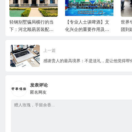
轻钢别墅骗局横行的当
【专业人士谈啤酒】文
世界
下：河北顺易居装配式
化兴企的重要作用及具
团到
房屋有限公司的坚守与
体方法__河北燕南春酒
启示
业有限公司发展启示录
上一篇
发表评论
匿名网友