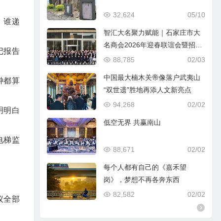
32,624
05/10
，谁递
智汇大名聚力赋能｜石家庄市大
名商会2026年迎春联谊会暨招商
记报告
引资推介会圆满落幕
88,785
02/03
中国最大楠木关帝像落户武夷山
钟都算
“双世遗”胜地再添人文新亮点
94,268
02/02
明明白
低空无界 共赢南山
电梯监
88,671
02/02
每个人都有自己的《嘉禾望
岗》，梦想不再各奔东西
82,582
02/02
议全部