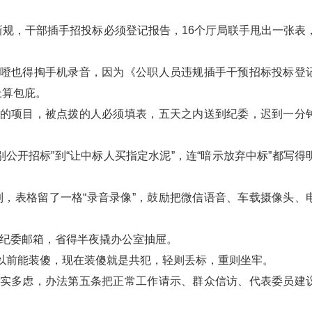
新规，干部插手招投标必须登记报告，16个厅局联手甩出一张表
咯噔也得掏手机录音，因为《公职人员违规插手干预招标投标登
上算包庇。
过的项目，被点拨的人必须填表，五天之内送到纪委，迟到一分
“别公开招标”到“让中标人买指定水泥”，连“暗示放弃中标”都写得
，表格留了一格“录音录像”，鼓励把微信语音、车载摄像头、
纪委邮箱，省得半夜撬办公室抽屉。
，以前能装傻，现在装傻就是共犯，轻则丢标，重则坐牢。
其实多虑，办法第五条把正常工作请示、群众信访、代表委员建