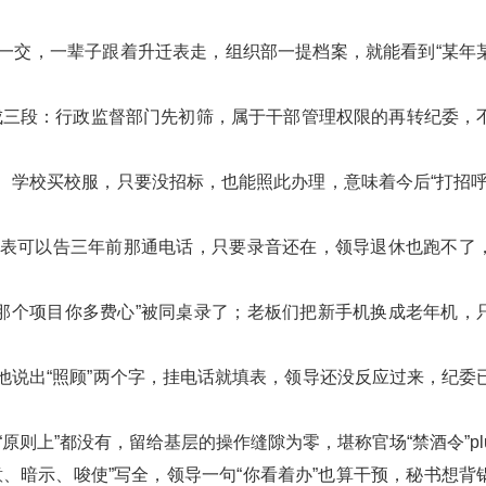
表一交，一辈子跟着升迁表走，组织部一提档案，就能看到“某年
成三段：行政监督部门先初筛，属于干部管理权限的再转纪委，
、学校买校服，只要没招标，也能照此办理，意味着今后“打招呼
交表可以告三年前那通电话，只要录音还在，领导退休也跑不了
那个项目你多费心”被同桌录了；老板们把新手机换成老年机，
他说出“照顾”两个字，挂电话就填表，领导还没反应过来，纪委
“原则上”都没有，留给基层的操作缝隙为零，堪称官场“禁酒令”pl
意、暗示、唆使”写全，领导一句“你看着办”也算干预，秘书想背