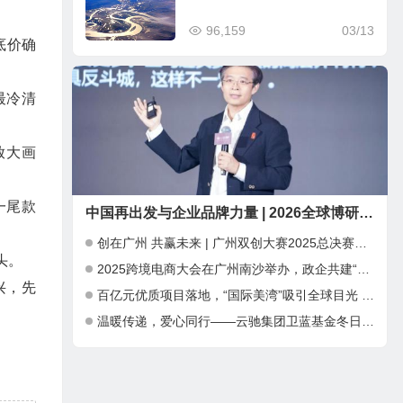
96,159
03/13
底价确
最冷清
放大画
一尾款
中国再出发与企业品牌力量 | 2026全球博研同学年会 在深圳圆满举行
创在广州 共赢未来 | 广州双创大赛2025总决赛暨INNO+大湾区科创嘉年华成功举办
头。
2025跨境电商大会在广州南沙举办，政企共建“跨境电商出海新通道”
兴，先
百亿元优质项目落地，“国际美湾”吸引全球目光 ——第三届广州国际美妆周开幕，千亿产业集群加速全球化布局
温暖传递，爱心同行——云驰集团卫蓝基金冬日公益捐赠行动