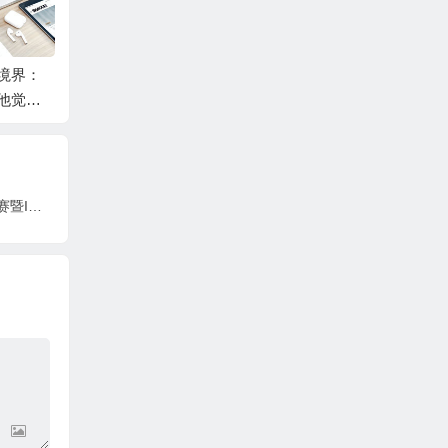
境界：
未来产业，广州为何能
侨都咖啡再添国际元素
他觉得
“押对宝”
“万国咖啡”正式上线
创在广州 共赢未来 | 广州双创大赛2025总决赛暨INNO+大湾区科创嘉年华成功举办