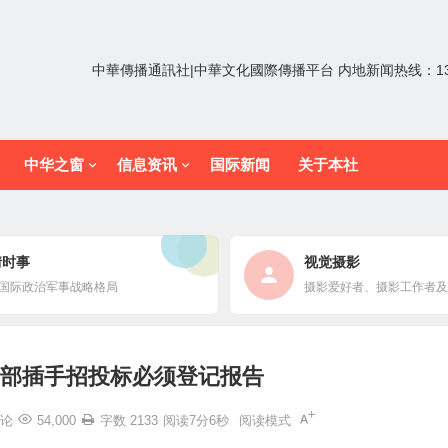
中華傳播通訊社|中華文化國際傳播平台 内地新闻热线：1352
中华之窗
信息资讯
国际新闻
关于本社
情时事
视觉摄影
国际政治军事战略格局
摄影爱好者、摄影工作者及
部插手招投标必须登记报告
论
54,000
字数 2133
阅读7分6秒
阅读模式