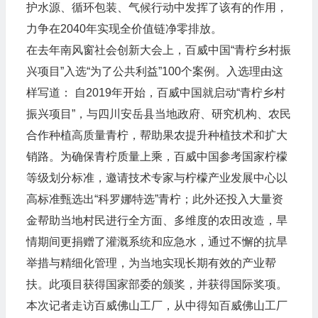
护水源、循环包装、气候行动中发挥了该有的作用，
力争在2040年实现全价值链净零排放。
在去年南风窗社会创新大会上，百威中国“青柠乡村振
兴项目”入选“为了公共利益”100个案例。入选理由这
样写道： 自2019年开始，百威中国就启动“青柠乡村
振兴项目”，与四川安岳县当地政府、研究机构、农民
合作种植高质量青柠，帮助果农提升种植技术和扩大
销路。为确保青柠质量上乘，百威中国参考国家柠檬
等级划分标准，邀请技术专家与柠檬产业发展中心以
高标准甄选出“科罗娜特选”青柠；此外还投入大量资
金帮助当地村民进行全方面、多维度的农田改造，旱
情期间更捐赠了灌溉系统和应急水，通过不懈的抗旱
举措与精细化管理，为当地实现长期有效的产业帮
扶。此项目获得国家部委的颁奖，并获得国际奖项。
本次记者走访百威佛山工厂，从中得知百威佛山工厂