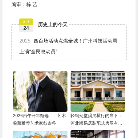
编审：梓 艺
5 月
历史上的今天
24
2025
四百场活动点燃全城！广州科技活动周
上演“全民总动员”
2026丙午开年甄选——艺术
轻钢别墅骗局横行的当下：
鉴藏推荐艺术家彭崇谷
河北顺易居装配式房屋有限
公司的坚守与启示