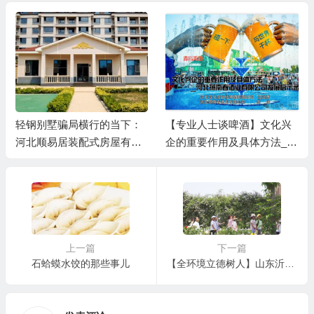
轻钢别墅骗局横行的当下：
【专业人士谈啤酒】文化兴
河北顺易居装配式房屋有限
企的重要作用及具体方法__
公司的坚守与启示
河北燕南春酒业有限公司发
展启示录
上一篇
下一篇
石蛤蟆水饺的那些事儿
【全环境立德树人】山东沂源县东里镇：结对共建“彩虹桥” 同心共筑成长路