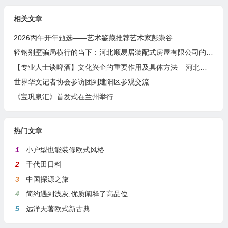
相关文章
2026丙午开年甄选——艺术鉴藏推荐艺术家彭崇谷
轻钢别墅骗局横行的当下：河北顺易居装配式房屋有限公司的坚守与启示
【专业人士谈啤酒】文化兴企的重要作用及具体方法__河北燕南春酒业有限公司发展启示录
世界华文记者协会参访团到建阳区参观交流
《宝巩泉汇》首发式在兰州举行
热门文章
1
小户型也能装修欧式风格
2
千代田日料
3
中国探源之旅
4
简约遇到浅灰,优质阐释了高品位
5
远洋天著欧式新古典