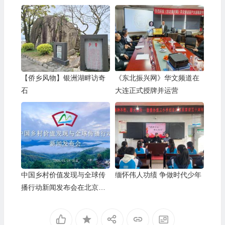
【侨乡风物】银洲湖畔访奇
《东北振兴网》华文频道在
石
大连正式授牌并运营
中国乡村价值发现与全球传
缅怀伟人功绩 争做时代少年
播行动新闻发布会在北京召
开