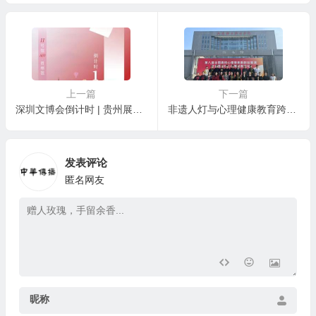
开
上一篇
下一篇
深圳文博会倒计时 | 贵州展馆即将亮相 700㎡沉浸式秘境邀您探秘“多彩公园省”
非遗人灯与心理健康教育跨界融合 —《灯舞心承》剧目在全国高校心理情景剧展演
发表评论
匿名网友
昵称