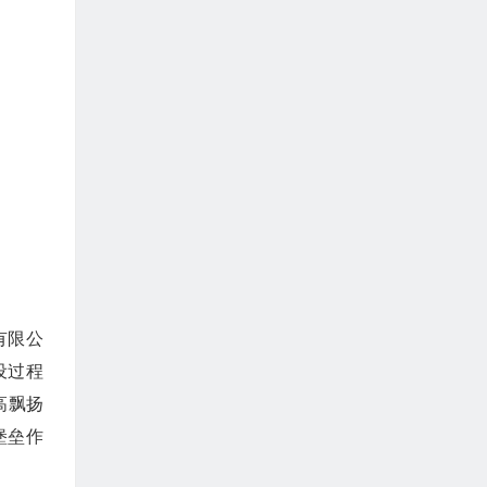
有限公
设过程
高飘扬
堡垒作