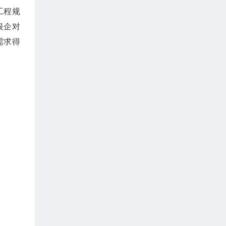
工程规
银企对
需求得