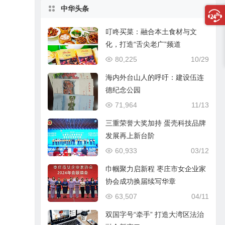
中华头条
叮咚买菜：融合本土食材与文
化，打造“舌尖老广”频道
80,225
10/29
海内外台山人的呼吁：建设伍连
德纪念公园
71,964
11/13
三重荣誉大奖加持 蛋壳科技品牌
发展再上新台阶
60,933
03/12
巾帼聚力启新程 枣庄市女企业家
协会成功换届续写华章
63,507
04/11
双国字号“牵手” 打造大湾区法治