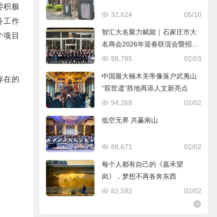
委积极
32,624
05/10
务工作
智汇大名聚力赋能｜石家庄市大
个项目
名商会2026年迎春联谊会暨招商
引资推介会圆满落幕
88,785
02/03
中国最大楠木关帝像落户武夷山
存在的
“双世遗”胜地再添人文新亮点
94,268
02/02
低空无界 共赢南山
88,671
02/02
每个人都有自己的《嘉禾望
岗》，梦想不再各奔东西
82,582
02/02