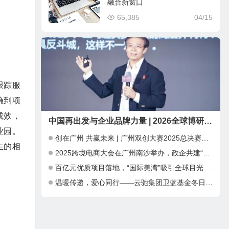
融合新窗口
65,385
04/15
跟踪服
确到项
成效，
中国再出发与企业品牌力量 | 2026全球博研同学年会 在深圳圆满举行
业园。
创在广州 共赢未来 | 广州双创大赛2025总决赛暨INNO+大湾区科创嘉年华成功举办
生的相
2025跨境电商大会在广州南沙举办，政企共建“跨境电商出海新通道”
百亿元优质项目落地，“国际美湾”吸引全球目光 ——第三届广州国际美妆周开幕，千亿产业集群加速全球化布局
温暖传递，爱心同行——云驰集团卫蓝基金冬日公益捐赠行动