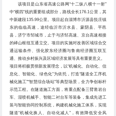
该项目是山东省高速公路网“十二纵八横十一射”
中“横四”线的重要组成部分，路线全长176.1公里，其
中新建段135.99公里。项目起自淄博市沂源县悦庄镇
东的临临高速，途经临沂市沂水县、蒙阴县、平邑
县，济宁市邹城市，止于与济邹高速、京台高速相接
的峄山枢纽互通立交。项目的实施对改善区域综合交
通运输条件、强化胶东经济圈与鲁南经济圈互联互
通、推动乡村振兴及区域经济发展等具有重要意义。
项目将积极贯彻新发展理念，以“机械化、自动化、信
息化、智能化、绿色化”为依托，打造“隧道全工序机
械化施工”“智慧综合场站”等典型场景，全力争创标杆
示范工程。在隧道施工方面，将重点配备三臂凿岩台
车、湿喷机械手、智能二衬台车等装备，集成先进工
装与智能协同控制系统，构建机械化施工体系，实现
隧道“机械化换人、自动化减人”，有效降低安全风