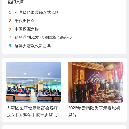
热门文章
1
小户型也能装修欧式风格
2
千代田日料
3
中国探源之旅
4
简约遇到浅灰,优质阐释了高品位
5
远洋天著欧式新古典
大湾区医疗健康财富会客厅
2026年云南陆氏宗亲春城初
成立 | 国寿年丰携手思琰医
聚首
疗共创未来