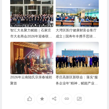
智汇大名聚力赋能｜石家庄
大湾区医疗健康财富会客厅
市大名商会2026年迎春联谊
成立 | 国寿年丰携手思琰医
会暨招商引资推介会圆满落
疗共创未来
幕
2026年云南陆氏宗亲春城初
枣庄高新区新联会：落实“服
聚首
务企业年”精神，赋能产业创
新发展