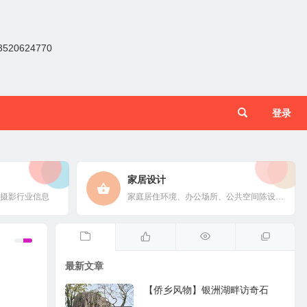
0624770
登录
家居设计
摄影行业信息
家庭居住环境、办公场所、公共空间陈设风格以设计搭配
最新文章
【侨乡风物】银洲湖畔访奇石