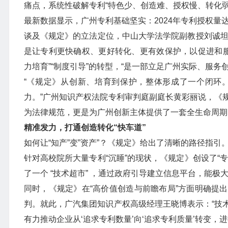
痛点，系统性破解专利“特色少、创造难、授权慢、转化
最新数据显示，广州专利基础坚实：2024年专利授权量达1
谈及《规定》的立法定位，中山大学法学院副教授刘诚坦言
是让专利更快确权、更好转化、更有效保护，以促进和服务
力培育”“制度引导”的转型，“是一部立足广州实际、服
“《规定》从创新、培育到保护，整体形成了一个闭环
力。”广州知识产权法院专利审判庭副庭长黄彩丽说，《
为法律规范，更是为广州创新主体提供了一套全生命周期的
精准发力，打通创造转化“快车道”
如何让“知产”变”资产”？《规定》给出了清晰的路径指引
针对高校院所大量专利“沉睡”的现状，《规定》创设了“
了一个 “技术超市” ，通过政府引导建立信息平台，能极
同时，《规定》在“高价值创造与前瞻布局”方面明确提
判。就此，广汽集团知识产权高级经理王晓博表示：“技
有力推动企业从‘追求专利数量’向‘追求专利质量’转变，