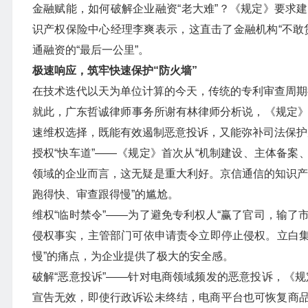
金融赋能，如何破解企业融资“老大难”？《规定》要求
识产权保险中心经理李爽表示，这直击了金融机构“不敢
通融资的“最后一公里”。
极速响应，筑牢快速保护“防火墙”
在技术迭代以天为单位计算的今天，传统的专利审查周期往
就此，广东哲诚律师事务所谢有林律师分析说，《规定》打
速维权选择，既能有效遏制恶意投诉，又能弥补司法保护
授权“快车道”——《规定》首次从“机制建设、主体备案
领域的企业而言，这无疑是重大利好。京信通信的知识产
跑得快、审查跟得慢”的尴尬。
维权“临时禁令”——为了避免专利权人“赢了官司，输了
侵权事实，主管部门可依申请责令立即停止侵权。立白集
慢”的痛点，为企业提供了极大的安全感。
破解“恶意投诉”——针对电商领域频发的恶意投诉，《规
宣告无效，即使行政诉讼未终结，电商平台也可恢复商