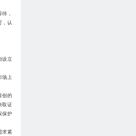
等待，
可，认
励设立
市场上
首创的
决取证
权保护
需求紧