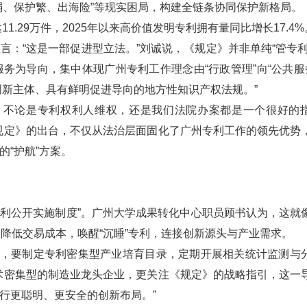
弱、保护繁、出海险”等现实困局，构建全链条协同保护新格局。
1.29万件，2025年以来高价值发明专利拥有量同比增长17.4%
：“这是一部促进型立法。”刘诚说，《规定》并非单纯“管专利
为导向，集中体现广州专利工作理念由“行政管理”向“公共服务
务创新主体、具有鲜明促进导向的地方性知识产权法规。”
。不论是专利权利人维权，还是我们法院办案都是一个很好的
规定》的出台，不仅从法治层面固化了广州专利工作的领先优势
“护航”方案。
。
专利公开实施制度”。广州大学成果转化中心职员顾书认为，这就
大降低交易成本，唤醒“沉睡”专利，连接创新源头与产业需求。
出，要制定专利密集型产业培育目录，定期开展相关统计监测与
术密集型的制造业龙头企业，更关注《规定》的战略指引，这一
进行更聪明、更安全的创新布局。”