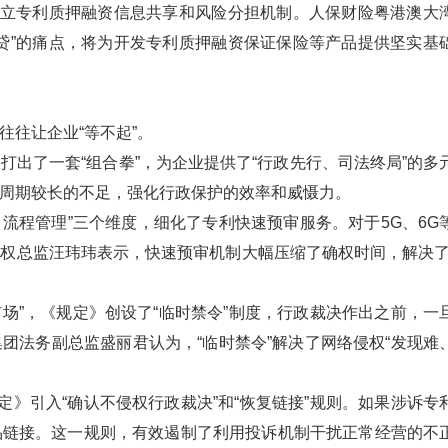
建立专利质押融资信息共享和风险分担机制。人保财险粤港澳大
贷”的痛点，将为开发专利质押融资保证保险等产品提供坚实基
往让企业“等不起”。
出了一套“组合拳”，为企业提供了“行政先行、司法终局”的多
周期较长的不足，强化行政保护的效率和威慑力。
、流程管理”三个维度，细化了专利快速预审服务。对于5G、6G
权总监汪玮玮表示，快速预审机制大幅压缩了确权时间，解决了
市场”，《规定》创设了“临时禁令”制度，行政裁决作出之前，一
团法务副总监盛丽君认为，“临时禁令”解决了网络侵权“发现难
定》引入“确认不侵权行政裁决”和“恢复链接”规则。如果涉诉专
品链接。这一规则，有效遏制了利用投诉机制干扰正常经营的不