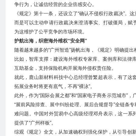
争行为，让诚信经营的企业倍感安心。
《规定》第十一条，还设立了“确认不侵权行政裁决”。这
而是可以主动申请行政裁决来澄清事实、打破僵局，赋予
为这维护了公平竞争的市场环境。
护航出海，织密海外维权“安全网”
随着越来越多的“广州智造”扬帆出海，《规定》明确提出
比如，智库支撑：建设海外维权专家库、案例库和法律
互助基金，支持保险机构开展海外侵权责任险。
就此，鹿山新材料科技中心总经理曾繁超表示，有了这套
拓展业务时将更有底气，不再“裸泳”。
此外，作为“国际会展之都”和“国家电子商务示范城市”
“展前风险排查、展中纠纷处理、展后合规督导”全链条专
难问题。中国对外贸易中心高级经理邓舟表示，这一系列
提供了“广州样板”。
综观《规定》全文，从加速确权到强化保护，从引导创