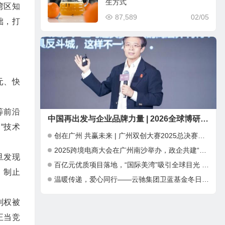
生方式
湾区知
87,589
02/05
础，打
元、快
等前沿
中国再出发与企业品牌力量 | 2026全球博研同学年会 在深圳圆满举行
“技术
创在广州 共赢未来 | 广州双创大赛2025总决赛暨INNO+大湾区科创嘉年华成功举办
2025跨境电商大会在广州南沙举办，政企共建“跨境电商出海新通道”
旦发现
百亿元优质项目落地，“国际美湾”吸引全球目光 ——第三届广州国际美妆周开幕，千亿产业集群加速全球化布局
、制止
温暖传递，爱心同行——云驰集团卫蓝基金冬日公益捐赠行动
利权被
正当竞