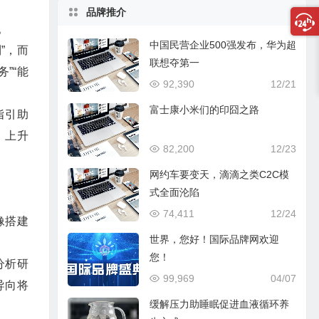
品牌推介
。
中国民营企业500强发布，华为超
”，而
联想夺第一
”“能
92,390
12/21
富士康小米们的印囧之路
指引助
，上升
82,200
12/23
网约车要变天，滴滴之类C2C模
式全面沦陷
74,411
12/24
像搭建
世界，您好！国际品牌网欢迎
您！
分析研
99,969
04/07
导向将
缓解压力助睡眠促进血液循环养