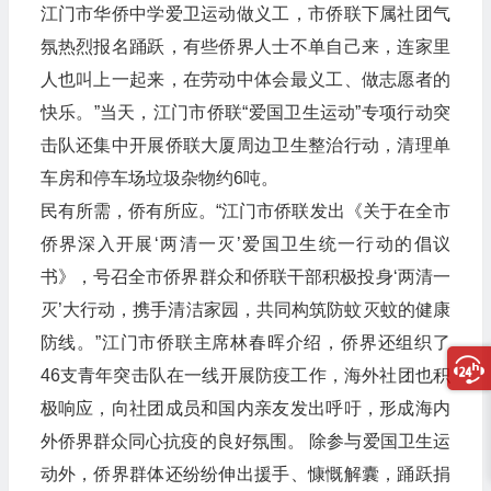
江门市华侨中学爱卫运动做义工，市侨联下属社团气
氛热烈报名踊跃，有些侨界人士不单自己来，连家里
人也叫上一起来，在劳动中体会最义工、做志愿者的
快乐。”当天，江门市侨联“爱国卫生运动”专项行动突
击队还集中开展侨联大厦周边卫生整治行动，清理单
车房和停车场垃圾杂物约6吨。
民有所需，侨有所应。“江门市侨联发出《关于在全市
侨界深入开展‘两清一灭’爱国卫生统一行动的倡议
书》，号召全市侨界群众和侨联干部积极投身‘两清一
灭’大行动，携手清洁家园，共同构筑防蚊灭蚊的健康
防线。”江门市侨联主席林春晖介绍，侨界还组织了
46支青年突击队在一线开展防疫工作，海外社团也积
极响应，向社团成员和国内亲友发出呼吁，形成海内
外侨界群众同心抗疫的良好氛围。 除参与爱国卫生运
动外，侨界群体还纷纷伸出援手、慷慨解囊，踊跃捐