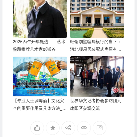
2026丙午开年甄选——艺术
轻钢别墅骗局横行的当下：
鉴藏推荐艺术家彭崇谷
河北顺易居装配式房屋有限
公司的坚守与启示
【专业人士谈啤酒】文化兴
世界华文记者协会参访团到
企的重要作用及具体方法__
建阳区参观交流
河北燕南春酒业有限公司发
展启示录