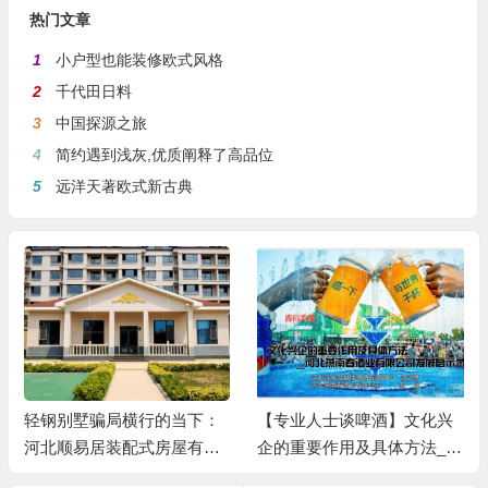
热门文章
1
小户型也能装修欧式风格
2
千代田日料
3
中国探源之旅
4
简约遇到浅灰,优质阐释了高品位
5
远洋天著欧式新古典
轻钢别墅骗局横行的当下：
【专业人士谈啤酒】文化兴
河北顺易居装配式房屋有限
企的重要作用及具体方法__
公司的坚守与启示
河北燕南春酒业有限公司发