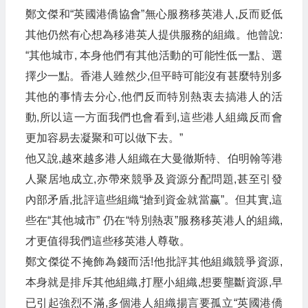
鄭文傑和“英國港僑協會”無心服務移英港人,反而贬低
其他仍然有心想為移港英人提供服務的組織。他曾說:
“其他城市, 本身他們有其他活動的可能性低一點、選
擇少一點。香港人雖然少,但平時可能沒有甚麼特別多
其他的事情去分心,他們反而特別熱衷去搞港人的活
動,所以這一方面我們也會看到,這些港人組織反而會
更加容易去凝聚和可以做下去。”
他又說,越來越多港人組織在大曼徹斯特、伯明翰等港
人聚居地成立,亦帶來競爭及資源分配問題,甚至引發
內部矛盾,批評這些組織“搶到資金就當赢”。但其實,這
些在“其他城市” 仍在“特別熱衷”服務移英港人的組織,
才更值得我們這些移英港人尊敬。
鄭文傑從不掩飾為錢而活!他批評其他組織競爭資源,
本身就是排斥其他組織,打壓小組織,想要壟斷資源,早
已引起強烈不滿,多個港人組織揚言要孤立“英國港僑