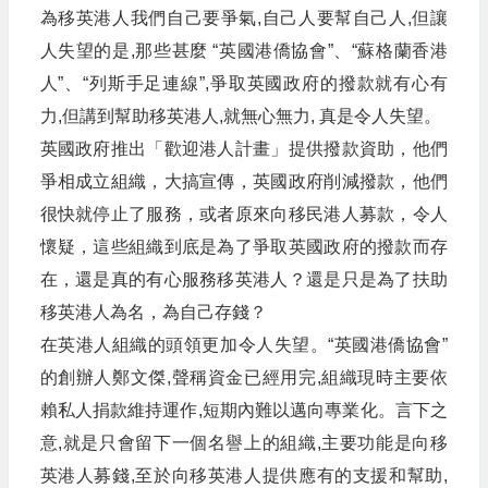
為移英港人我們自己要爭氣,自己人要幫自己人,但讓
人失望的是,那些甚麼 “英國港僑協會”、“蘇格蘭香港
人”、“列斯手足連線”,爭取英國政府的撥款就有心有
力,但講到幫助移英港人,就無心無力, 真是令人失望。
英國政府推出「歡迎港人計畫」提供撥款資助，他們
爭相成立組織，大搞宣傳，英國政府削減撥款，他們
很快就停止了服務，或者原來向移民港人募款，令人
懷疑，這些組織到底是為了爭取英國政府的撥款而存
在，還是真的有心服務移英港人？還是只是為了扶助
移英港人為名，為自己存錢？
在英港人組織的頭領更加令人失望。“英國港僑協會”
的創辦人鄭文傑,聲稱資金已經用完,組織現時主要依
賴私人捐款維持運作,短期內難以邁向專業化。言下之
意,就是只會留下一個名譽上的組織,主要功能是向移
英港人募錢,至於向移英港人提供應有的支援和幫助,