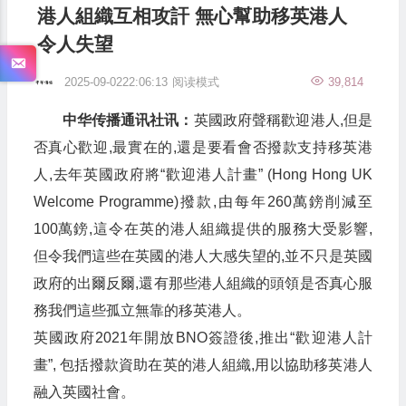
港人組織互相攻訐 無心幫助移英港人
令人失望
2025-09-0222:06:13
阅读模式
39,814
中华传播通讯社讯：
英國政府聲稱歡迎港人,但是
否真心歡迎,最實在的,還是要看會否撥款支持移英港
人,去年英國政府將“歡迎港人計畫” (Hong Hong UK
Welcome Programme)撥款,由每年260萬鎊削減至
100萬鎊,這令在英的港人組織提供的服務大受影響,
但令我們這些在英國的港人大感失望的,並不只是英國
政府的出爾反爾,還有那些港人組織的頭領是否真心服
務我們這些孤立無靠的移英港人。
英國政府2021年開放BNO簽證後,推出“歡迎港人計
畫”, 包括撥款資助在英的港人組織,用以協助移英港人
融入英國社會。