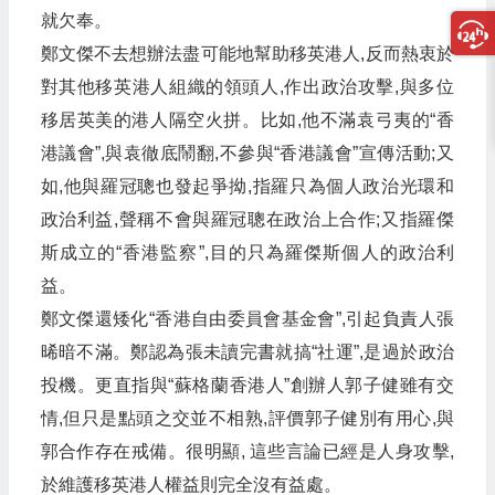
就欠奉。
鄭文傑不去想辦法盡可能地幫助移英港人,反而熱衷於
對其他移英港人組織的領頭人,作出政治攻擊,與多位
移居英美的港人隔空火拼。比如,他不滿袁弓夷的“香
港議會”,與袁徹底鬧翻,不參與“香港議會”宣傳活動;又
如,他與羅冠聰也發起爭拗,指羅只為個人政治光環和
政治利益,聲稱不會與羅冠聰在政治上合作;又指羅傑
斯成立的“香港監察”,目的只為羅傑斯個人的政治利
益。
鄭文傑還矮化“香港自由委員會基金會”,引起負責人張
晞暗不滿。鄭認為張未讀完書就搞“社運”,是過於政治
投機。更直指與“蘇格蘭香港人”創辦人郭子健雖有交
情,但只是點頭之交並不相熟,評價郭子健別有用心,與
郭合作存在戒備。很明顯, 這些言論已經是人身攻擊,
於維護移英港人權益則完全沒有益處。