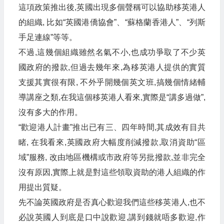
這項政策推出後,英國出現多個聲稱可以協助移英港人
的組織, 比如“英國港僑協會”、“蘇格蘭香港人”、“列斯
手足連線”等等。
不過,這幾個組織雖然名氣不小,也成功爭取了不少英
國政府的撥款,但過去幾年來,為移英港人提供的實質
支援其實很有限, 不外乎開幾個英文班,搞幾個情緒輔
導講座之類,在我這個移英港人看來,實際是“講多過做”,
沒有多大的作用。
“歡迎港人計畫”推出已有三、四年時間,其成效有目共
睹, 在我看來,英國政府大幅度削減撥款,取消資助“區
域”服務, 改由地區機構或市政府等另批撥款,並非完全
沒有原因,實際上就是對這些領取資助的港人組織的作
用提出質疑。
先不論英國政府是否真心歡迎我們這些移英港人,也不
必說英國人到底是口中說歡迎,講到錢就唔多歡迎,作