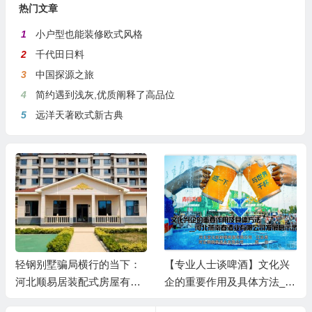
热门文章
1
小户型也能装修欧式风格
2
千代田日料
3
中国探源之旅
4
简约遇到浅灰,优质阐释了高品位
5
远洋天著欧式新古典
轻钢别墅骗局横行的当下：
【专业人士谈啤酒】文化兴
河北顺易居装配式房屋有限
企的重要作用及具体方法__
公司的坚守与启示
河北燕南春酒业有限公司发