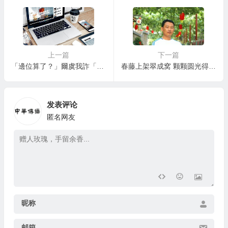
展启示录
上一篇
下一篇
「邊位算了？」爾虞我詐「列斯手足」火拼「蘇格蘭港人」踞英港人組織惡戰誰話事！
春藤上架翠成窝 颗颗圆光得月多 ——记山东枣庄水墨葡萄画家高月任
发表评论
匿名网友
昵称
邮箱