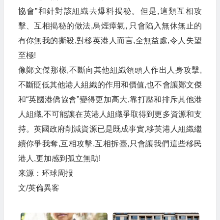
協會”和針對該組織去爆料揭秘。但是,這類互相攻
擊、互相揭秘的做法,烏煙瘴氣, 只會陷入無休無止的
有你無我的撕殺,對移英港人而言,全無益處,令人失望
至極!
像鄭文傑那樣,不斷向其他組織領頭人作出人身攻擊,
不斷貶低其他港人組織的作用和價值,也不會讓鄭文傑
和“英國港僑協會”變得更加高大,靠打壓和排斥其他港
人組織,不可能讓在英港人組織爭取得到更多資源和支
持。英國政府削減資源已是既成事實,移英港人組織繼
續你爭我奪,互相攻擊,互相拆臺,只會讓我們這些移民
港人,更加感到孤立無助!
来源：环球周报
文/英倫異客