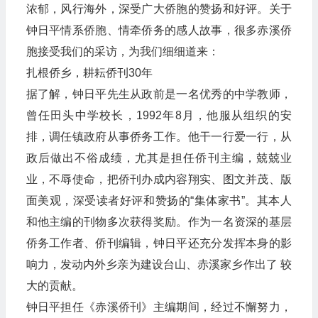
浓郁，风行海外，深受广大侨胞的赞扬和好评。关于
钟日平情系侨胞、情牵侨务的感人故事，很多赤溪侨
胞接受我们的采访，为我们细细道来：
扎根侨乡，耕耘侨刊30年
据了解，钟日平先生从政前是一名优秀的中学教师，
曾任田头中学校长，1992年8月，他服从组织的安
排，调任镇政府从事侨务工作。他干一行爱一行，从
政后做出不俗成绩，尤其是担任侨刊主编，兢兢业
业，不辱使命，把侨刊办成内容翔实、图文并茂、版
面美观，深受读者好评和赞扬的“集体家书”。其本人
和他主编的刊物多次获得奖励。作为一名资深的基层
侨务工作者、侨刊编辑，钟日平还充分发挥本身的影
响力，发动内外乡亲为建设台山、赤溪家乡作出了 较
大的贡献。
钟日平担任《赤溪侨刊》主编期间，经过不懈努力，