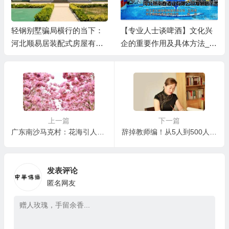
轻钢别墅骗局横行的当下：
【专业人士谈啤酒】文化兴
河北顺易居装配式房屋有限
企的重要作用及具体方法__
公司的坚守与启示
河北燕南春酒业有限公司发
展启示录
上一篇
下一篇
广东南沙马克村：花海引人海，流量化“留量”｜广州百村观察
辞掉教师编！从5人到500人，一位书法人的教育梦
发表评论
匿名网友