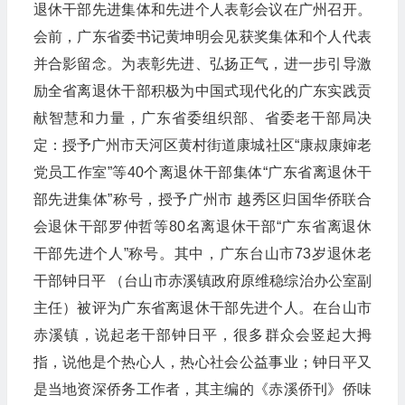
退休干部先进集体和先进个人表彰会议在广州召开。
会前，广东省委书记黄坤明会见获奖集体和个人代表
并合影留念。为表彰先进、弘扬正气，进一步引导激
励全省离退休干部积极为中国式现代化的广东实践贡
献智慧和力量，广东省委组织部、省委老干部局决
定：授予广州市天河区黄村街道康城社区“康叔康婶老
党员工作室”等40个离退休干部集体“广东省离退休干
部先进集体”称号，授予广州市 越秀区归国华侨联合
会退休干部罗仲哲等80名离退休干部“广东省离退休
干部先进个人”称号。其中，广东台山市73岁退休老
干部钟日平 （台山市赤溪镇政府原维稳综治办公室副
主任）被评为广东省离退休干部先进个人。在台山市
赤溪镇，说起老干部钟日平，很多群众会竖起大拇
指，说他是个热心人，热心社会公益事业；钟日平又
是当地资深侨务工作者，其主编的《赤溪侨刊》侨味