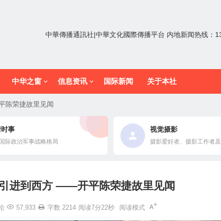
中華傳播通訊社|中華文化國際傳播平台 内地新闻热线：1352
中华之窗
信息资讯
国际新闻
关于本社
平陈荣捷故里见闻
情时事
视觉摄影
国际政治军事战略格局
摄影爱好者、摄影工作者及
引进到西方 ——开平陈荣捷故里见闻
论
57,933
字数 2214
阅读7分22秒
阅读模式