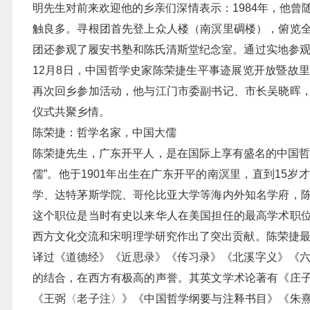
明先生对前来欢迎他的乡亲们深情表示：1984年，他曾
触良多。寻根团首先登上众人楼（南溟里碉楼），俯览
团还参观了履安书塾和陈氏清斯堂纪念室。通过实地参观
12月8日，中国哲学史家陈荣捷生平事迹展览开放暨故
再次回乡参加活动，他与江门市委副书记、市长吴晓晖
仪式共聚乡情。
陈荣捷：哲学名家，中国大儒
陈荣捷先生，广东开平人，是在国际上享有盛名的中国哲
儒”。他于1901年出生在广东开平的南溟里，直到15
学、达特茅斯学院、哥伦比亚大学等海内外知名学府，
这个职位是当时有史以来华人在美国担任的最高学术职
西方文化交流和宋明理学研究作出了突出贡献。陈荣捷最
译过《道德经》《近思录》《传习录》《北溪字义》《六
的结合，在西方有极高的声誉。其英文学术论著有《庄
《王弼〈老子注〉》《中国哲学纲要与注释书目》《朱