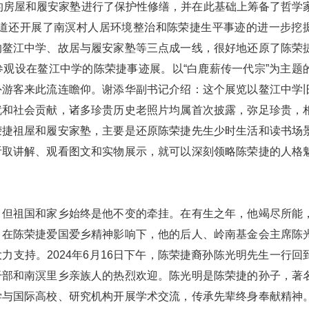
过的房屋和履安家塾进行了保护性修缮，并在此基础上筹备了哲学
街道还开展了南溟村人居环境整治和陈荣捷生平事迹的进一步挖
的鳌江中学、故居与履安家塾等三点成一线，很好地还原了陈荣
观设在鳌江中学的陈荣捷事迹展。以“白鹿薪传一代宗”为主题
外游客来此流连瞻仰。谢添华副书记介绍：这个展览以鳌江中学
就和社会贡献，诸多珍贵历史老照片均属首次披露，弥足珍贵，
荣捷祖屋和履安家塾，主要是还原陈荣捷先生少时生活和读书场
听取讲解、观看图文和实物展示，就可以深刻领略陈荣捷的人格
，但祖国和家乡始终是他不变的牵挂。在有生之年，他竭尽所能
。在陈荣捷爱国爱乡精神影响下，他的后人、岭南基金会主席陈
支持。2024年6月16日下午，陈荣捷裔孙陈光明先生一行回
干部和南溟里乡亲族人的热烈欢迎。陈光明是陈荣捷的孙子，著
学与国际高校、研究机构开展学术交流，传承先辈终身奉献精神