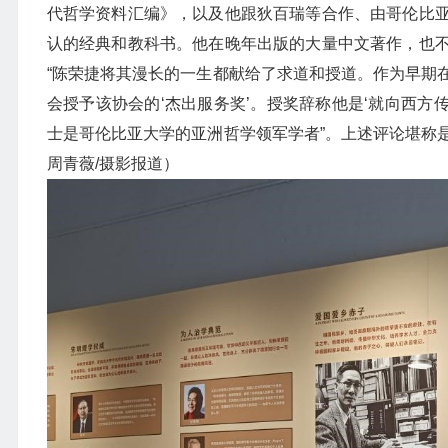
代哲学资料汇编》，以及他跟狄百瑞等合作、由哥伦比
认的经典和教科书。他在晚年出版的大量中文著作，也
“陈荣捷将其漫长的一生都献给了求道和授道。作为早期
会授予该协会的‘杰出服务奖’。授奖辞称他是‘就向西方
士是哥伦比亚大学的亚洲哲学领军学者”。上述评论堪称
周青薇/摄影报道）