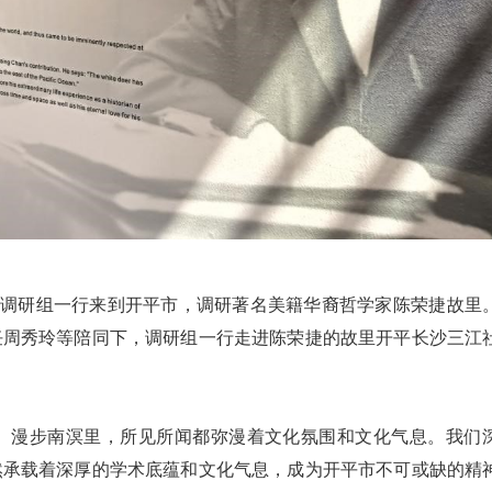
会调研组一行来到开平市，调研著名美籍华裔哲学家陈荣捷故里
任周秀玲等陪同下，调研组一行走进陈荣捷的故里开平长沙三江
。漫步南溟里，所见所闻都弥漫着文化氛围和文化气息。我们
然承载着深厚的学术底蕴和文化气息，成为开平市不可或缺的精