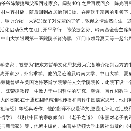
随爷爷陈荣捷和父亲回过家乡。阔别40年之后再度回乡，陈光明
全村村容村貌，随后回到故居瞻仰旧物。在南溟里宗亲的引领下
、聆听介绍，大家加深了对先辈的了解，敬佩之情油然而生。20
里活化启动仪式在江门开平举行，陈荣捷之孙、岭南基金会主席
，中山大学附属第一医院院长肖海鹏，江门市领导夏天等一起出
学史家，被誉为“把东方哲学文化思想最为完备地介绍到西方的
岁才离开家乡，外出求学。他的足迹遍及岭南大学、中山大学、夏
陈荣捷曾经在美国达特茅斯学院荣任人文学院院长，此院下设十
位。陈荣捷教授一生致力于中国哲学的研究、翻译、写作和教学
大的贡献,在于通过翻译精准地传播和阐释中国儒家思想，他用
祖坛经》等经典著作。他的翻译不仅是译文,更是汇评汇注汇校
子哲学》《现代中国的宗教倾向》《老子之道》《朱熹对老子的
熹与新儒家》等，他所主编的、由普林斯顿大学出版社出版的《