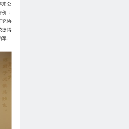
年来公
评价：
研究协
荣捷博
柏军、