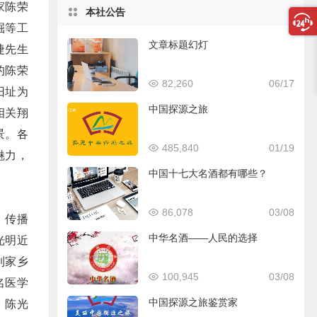
家陈荣
本社公告
掘等工
文章标题幻灯
捷先生
的陈荣
82,260
06/17
旧址为
中国探源之旅
相关翔
景。各
485,840
01/19
魅力，
中国十七大名酒都有哪些？
86,078
03/08
，传播
中华名酒——人民的选择
光明近
到家乡
100,945
03/08
名医学
中国探源之旅鉴赏家
。陈光