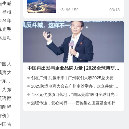
先生感
96,159
03/13
，寻根
24年
陈光明
席启动
中国大
中国再出发与企业品牌力量 | 2026全球博研同学年会 在深圳圆满举行
威夷大
创在广州 共赢未来 | 广州双创大赛2025总决赛暨INNO+大湾区科创嘉年华成功举办
个系，
2025跨境电商大会在广州南沙举办，政企共建“跨境电商出海新通道”
，为东
百亿元优质项目落地，“国际美湾”吸引全球目光 ——第三届广州国际美妆周开幕，千亿产业集群加速全球化布局
英语翻
温暖传递，爱心同行——云驰集团卫蓝基金冬日公益捐赠行动
和阐释
评价》
中国古