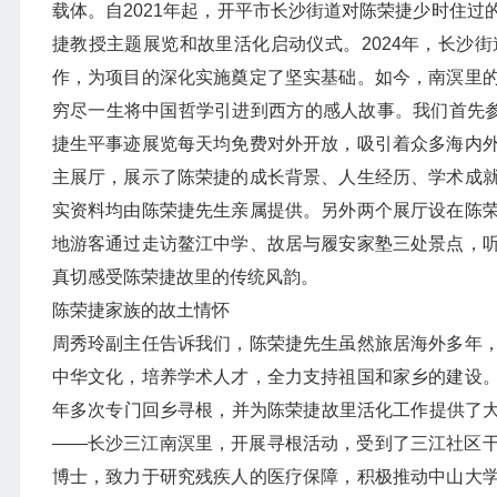
载体。自2021年起，开平市长沙街道对陈荣捷少时住
捷教授主题展览和故里活化启动仪式。2024年，长沙
作，为项目的深化实施奠定了坚实基础。如今，南溟里
穷尽一生将中国哲学引进到西方的感人故事。我们首先参
捷生平事迹展览每天均免费对外开放，吸引着众多海内
主展厅，展示了陈荣捷的成长背景、人生经历、学术成
实资料均由陈荣捷先生亲属提供。另外两个展厅设在陈
地游客通过走访鳌江中学、故居与履安家塾三处景点，
真切感受陈荣捷故里的传统风韵。
陈荣捷家族的故土情怀
周秀玲副主任告诉我们，陈荣捷先生虽然旅居海外多年
中华文化，培养学术人才，全力支持祖国和家乡的建设
年多次专门回乡寻根，并为陈荣捷故里活化工作提供了大力
——长沙三江南溟里，开展寻根活动，受到了三江社区
博士，致力于研究残疾人的医疗保障，积极推动中山大