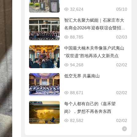
32,624
05/10
智汇大名聚力赋能｜石家庄市大
名商会2026年迎春联谊会暨招商
引资推介会圆满落幕
88,785
02/03
中国最大楠木关帝像落户武夷山
“双世遗”胜地再添人文新亮点
94,268
02/02
低空无界 共赢南山
88,671
02/02
每个人都有自己的《嘉禾望
岗》，梦想不再各奔东西
82,582
02/02