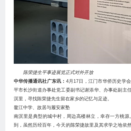
陈荣捷生平事迹展览正式对外开放
中华传播通讯社广东讯：
4月17日，江门市华侨历史学
平市长沙街道办事处党工委副书记谢添华、办事处副主
溟里，寻找陈荣捷先生留在家乡的记忆与足迹。
鳌江中学、故居与履安家塾
南溟里是典型的城中村，周边高楼林立，幸存一方桃源
到，虽然历经百年，今天的陈荣捷故里及其求学之地依