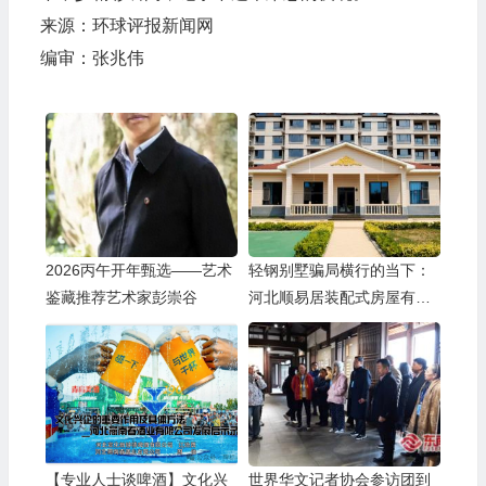
来源：环球评报新闻网
编审：张兆伟
2026丙午开年甄选——艺术
轻钢别墅骗局横行的当下：
鉴藏推荐艺术家彭崇谷
河北顺易居装配式房屋有限
公司的坚守与启示
【专业人士谈啤酒】文化兴
世界华文记者协会参访团到