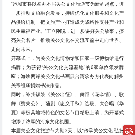
“运城市将以举办本届关公文化旅游节为新的起点，进
一步推动文旅融合发展，持续优化文化服务和文化产
品供给机制，把文旅产业打造成为战略性支柱产业和
民生幸福产业。”王立刚说，进一步讲好关公故事，擦
亮关公名片，推动关公文化在交流互鉴中走向世界、
走向未来。
开幕式上，为关公文化博物馆和国家一级博物馆进行
揭牌；为获得“关公文化交流基地”的6家单位颁发牌
匾；海峡两岸关公文化书画展台湾承办方代表向解州
关帝祖庙捐赠书法作品。
同时，绛州锣鼓《关公出征》、舞蹈《花伞情》、歌
舞《赞关公》、蒲剧《忠义千秋》选段、大合唱《华
夏》等极具地域特色的文艺节目精彩上演，为开幕式
增添了浓厚的河东文化氛围。
本届关公文化旅游节为期3天，以“传承关公文化 弘扬