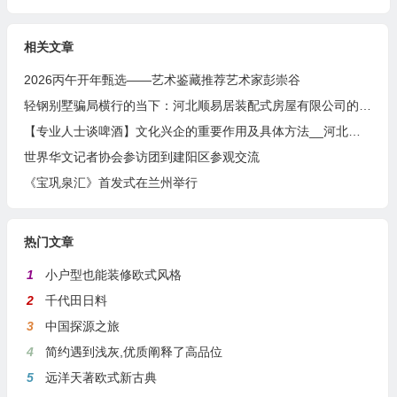
相关文章
2026丙午开年甄选——艺术鉴藏推荐艺术家彭崇谷
轻钢别墅骗局横行的当下：河北顺易居装配式房屋有限公司的坚守与启示
【专业人士谈啤酒】文化兴企的重要作用及具体方法__河北燕南春酒业有限公司发展启示录
世界华文记者协会参访团到建阳区参观交流
《宝巩泉汇》首发式在兰州举行
热门文章
1
小户型也能装修欧式风格
2
千代田日料
3
中国探源之旅
4
简约遇到浅灰,优质阐释了高品位
5
远洋天著欧式新古典