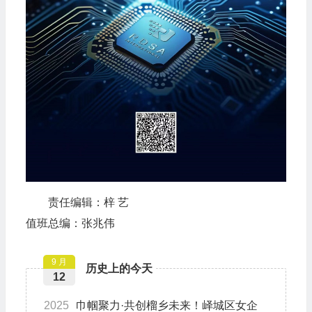
责任编辑：梓 艺
值班总编：张兆伟
9 月
历史上的今天
12
2025
巾帼聚力·共创榴乡未来！峄城区女企