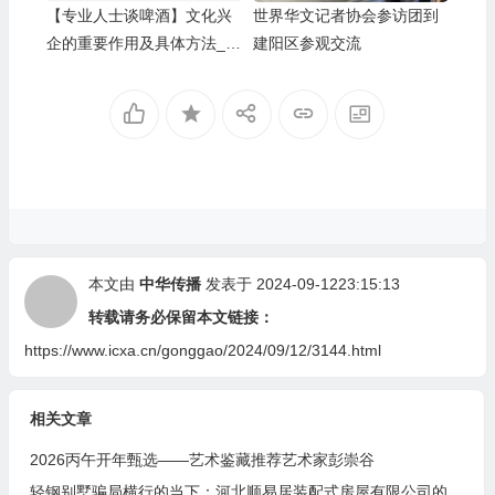
【专业人士谈啤酒】文化兴
世界华文记者协会参访团到
企的重要作用及具体方法__
建阳区参观交流
河北燕南春酒业有限公司发
展启示录
本文由
中华传播
发表于 2024-09-1223:15:13
转载请务必保留本文链接：
https://www.icxa.cn/gonggao/2024/09/12/3144.html
相关文章
2026丙午开年甄选——艺术鉴藏推荐艺术家彭崇谷
轻钢别墅骗局横行的当下：河北顺易居装配式房屋有限公司的坚守与启示