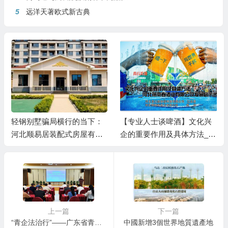
5
远洋天著欧式新古典
轻钢别墅骗局横行的当下：
【专业人士谈啤酒】文化兴
河北顺易居装配式房屋有限
企的重要作用及具体方法__
公司的坚守与启示
河北燕南春酒业有限公司发
展启示录
上一篇
下一篇
“青企法治行”——广东省青年企业家 专题普法活动在潮州举行
中國新增3個世界地質遺產地