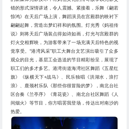
错的形式深情讲述，令人震撼。紧接着，乐舞《翩若
惊鸿》在天后广场上演，舞蹈演员在宫殿群的映衬下
翩翩起舞，营造出梦幻祥和的氛围。灯光秀《妈祖传
说》则将天后广场装点得如诗如画，灯光与宫殿群的
灯火交相辉映，为游客带来了一场充满天后特色的视
觉享受。“港湾风采”职工大舞台文艺演出吸引了众多
观众的目光，基层工会选送的节目精彩纷呈，展现了
职工们的多才多艺。港湾街道海湾社区舞蹈《五星红
旗》《纵横天下+战马》、民乐独唱《洪湖水，浪打
浪》、鹿颈村乐队《那些你很冒险的梦》，南北台社
区合奏《兰亭序》《青花瓷》、南北台社区舞蹈《人
间烟火》等节目，你方唱罢我登场，传达出对南沙的
热爱。