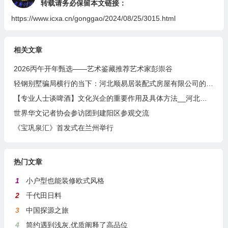
转载请务必保留本文链接：
https://www.icxa.cn/gonggao/2024/08/25/3015.html
相关文章
2026丙午开年甄选——艺术鉴藏推荐艺术家彭崇谷
轻钢别墅骗局横行的当下：河北顺易居装配式房屋有限公司的坚守与启示
【专业人士谈啤酒】文化兴企的重要作用及具体方法__河北燕南春酒业有限公司发展启示录
世界华文记者协会参访团到建阳区参观交流
《宝巩泉汇》首发式在兰州举行
热门文章
1
小户型也能装修欧式风格
2
千代田日料
3
中国探源之旅
4
简约遇到浅灰,优质阐释了高品位