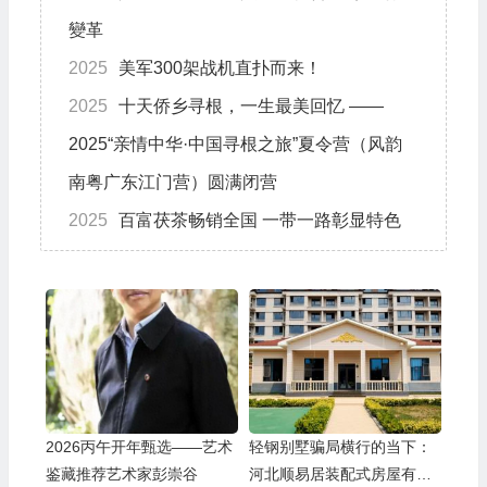
變革
2025
美军300架战机直扑而来！
2025
十天侨乡寻根，一生最美回忆 ——
2025“亲情中华·中国寻根之旅”夏令营（风韵
南粤广东江门营）圆满闭营
2025
百富茯茶畅销全国 一带一路彰显特色
2026丙午开年甄选——艺术
轻钢别墅骗局横行的当下：
鉴藏推荐艺术家彭崇谷
河北顺易居装配式房屋有限