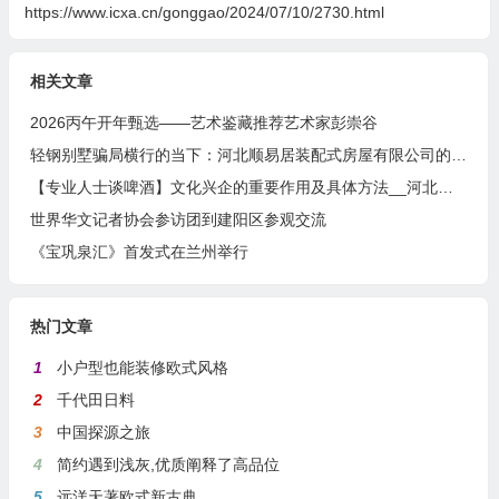
https://www.icxa.cn/gonggao/2024/07/10/2730.html
相关文章
2026丙午开年甄选——艺术鉴藏推荐艺术家彭崇谷
轻钢别墅骗局横行的当下：河北顺易居装配式房屋有限公司的坚守与启示
【专业人士谈啤酒】文化兴企的重要作用及具体方法__河北燕南春酒业有限公司发展启示录
世界华文记者协会参访团到建阳区参观交流
《宝巩泉汇》首发式在兰州举行
热门文章
1
小户型也能装修欧式风格
2
千代田日料
3
中国探源之旅
4
简约遇到浅灰,优质阐释了高品位
5
远洋天著欧式新古典