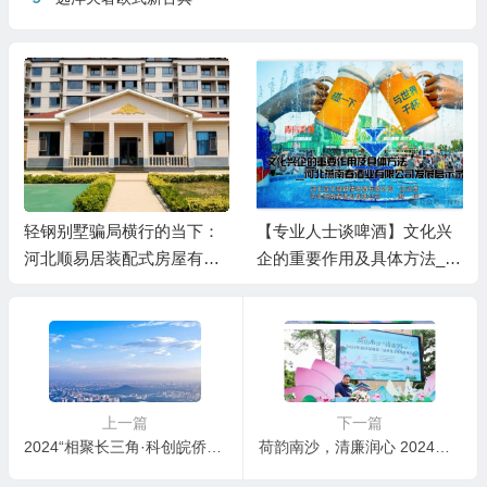
轻钢别墅骗局横行的当下：
【专业人士谈啤酒】文化兴
河北顺易居装配式房屋有限
企的重要作用及具体方法__
公司的坚守与启示
河北燕南春酒业有限公司发
展启示录
上一篇
下一篇
2024“相聚长三角·科创皖侨荟”活动将在合肥举行 张红文与部分参会嘉宾会谈
荷韵南沙，清廉润心 2024年广州南沙湿地第三届荷花文化节启幕