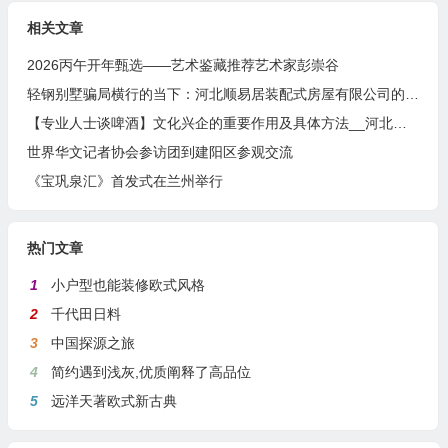
相关文章
2026丙午开年甄选——艺术鉴藏推荐艺术家彭崇谷
轻钢别墅骗局横行的当下：河北顺易居装配式房屋有限公司的坚守与启示
【专业人士谈啤酒】文化兴企的重要作用及具体方法__河北燕南春酒业有限公司发展启示录
世界华文记者协会参访团到建阳区参观交流
《宝巩泉汇》首发式在兰州举行
热门文章
1
小户型也能装修欧式风格
2
千代田日料
3
中国探源之旅
4
简约遇到浅灰,优质阐释了高品位
5
远洋天著欧式新古典