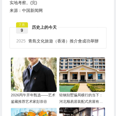
实地考察。(完)
来源：中国新闻网
7 月
历史上的今天
9
2025
青島文化旅遊（香港）推介會成功舉辦
2026丙午开年甄选——艺术
轻钢别墅骗局横行的当下：
鉴藏推荐艺术家彭崇谷
河北顺易居装配式房屋有限
公司的坚守与启示