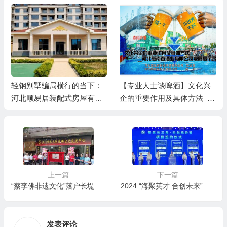
轻钢别墅骗局横行的当下：
【专业人士谈啤酒】文化兴
河北顺易居装配式房屋有限
企的重要作用及具体方法__
公司的坚守与启示
河北燕南春酒业有限公司发
展启示录
上一篇
下一篇
“蔡李佛非遗文化”落户长堤历史文化街区 ——江门市侨乡蔡李佛文化交流中心筹备处揭幕
2024 “海聚英才 合创未来”安徽省海外侨创大赛启动
发表评论