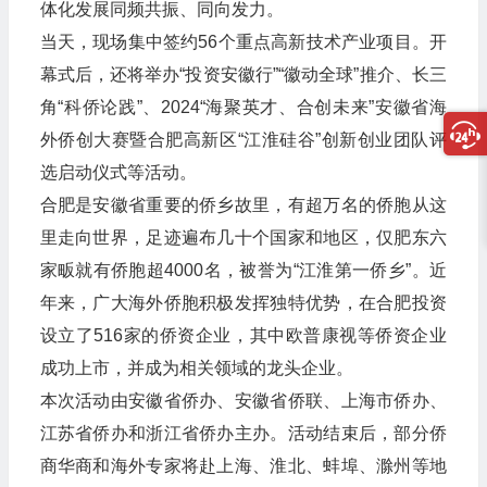
体化发展同频共振、同向发力。
当天，现场集中签约56个重点高新技术产业项目。开
幕式后，还将举办“投资安徽行”“徽动全球”推介、长三
角“科侨论践”、2024“海聚英才、合创未来”安徽省海
外侨创大赛暨合肥高新区“江淮硅谷”创新创业团队评
选启动仪式等活动。
合肥是安徽省重要的侨乡故里，有超万名的侨胞从这
里走向世界，足迹遍布几十个国家和地区，仅肥东六
家畈就有侨胞超4000名，被誉为“江淮第一侨乡”。近
年来，广大海外侨胞积极发挥独特优势，在合肥投资
设立了516家的侨资企业，其中欧普康视等侨资企业
成功上市，并成为相关领域的龙头企业。
本次活动由安徽省侨办、安徽省侨联、上海市侨办、
江苏省侨办和浙江省侨办主办。活动结束后，部分侨
商华商和海外专家将赴上海、淮北、蚌埠、滁州等地