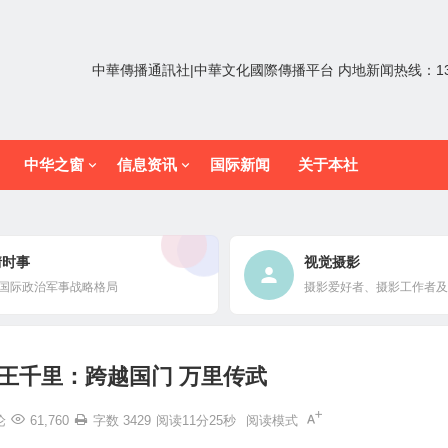
中華傳播通訊社|中華文化國際傳播平台 内地新闻热线：1352
中华之窗
信息资讯
国际新闻
关于本社
情时事
视觉摄影
国际政治军事战略格局
摄影爱好者、摄影工作者及
王千里：跨越国门 万里传武
论
61,760
字数 3429
阅读11分25秒
阅读模式