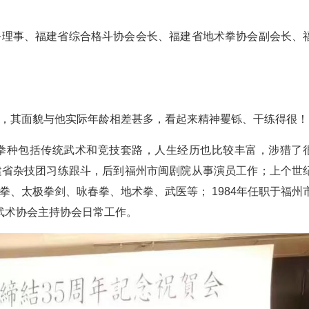
务理事、福建省综合格斗协会会长、福建省地术拳协会副会长、
，其面貌与他实际年龄相差甚多，看起来精神矍铄、干练得很！
拳种包括传统武术和竞技套路，人生经历也比较丰富，涉猎了
建省杂技团习练跟斗，后到福州市闽剧院从事演员工作；上个世
、太极拳剑、咏春拳、地术拳、武医等； 1984年任职于福州
市武术协会主持协会日常工作。