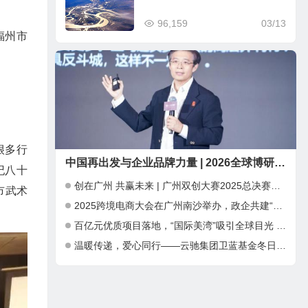
96,159
03/13
福州市
很多行
中国再出发与企业品牌力量 | 2026全球博研同学年会 在深圳圆满举行
纪八十
创在广州 共赢未来 | 广州双创大赛2025总决赛暨INNO+大湾区科创嘉年华成功举办
市武术
2025跨境电商大会在广州南沙举办，政企共建“跨境电商出海新通道”
百亿元优质项目落地，“国际美湾”吸引全球目光 ——第三届广州国际美妆周开幕，千亿产业集群加速全球化布局
温暖传递，爱心同行——云驰集团卫蓝基金冬日公益捐赠行动