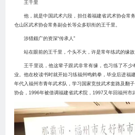
王千里
他，就是中国武术六段，担任着福建省武术协会常
仓山区武术协会常务副会长等众多职衔的王千里。
涉猎颇广的资深“传承人”
站在眼前的王千里，个头不大，许是常年练武的缘故
王千里说，他这辈子跟武非常有缘，也习练了不少
业。他在校读书时就开始习练福州鸣鹤拳，毕业后进福
年代入福州市青年武术队，学习国家竞技武术套路及翻子拳
协会，1996年被借调福建省武术院，1997又年回福州