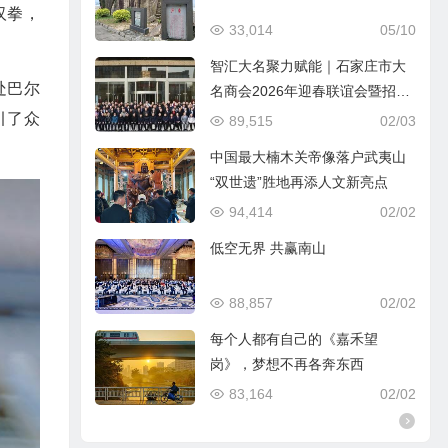
汉拳，
33,014
05/10
智汇大名聚力赋能｜石家庄市大
处巴尔
名商会2026年迎春联谊会暨招商
引资推介会圆满落幕
引了众
89,515
02/03
中国最大楠木关帝像落户武夷山
“双世遗”胜地再添人文新亮点
94,414
02/02
低空无界 共赢南山
88,857
02/02
每个人都有自己的《嘉禾望
岗》，梦想不再各奔东西
83,164
02/02