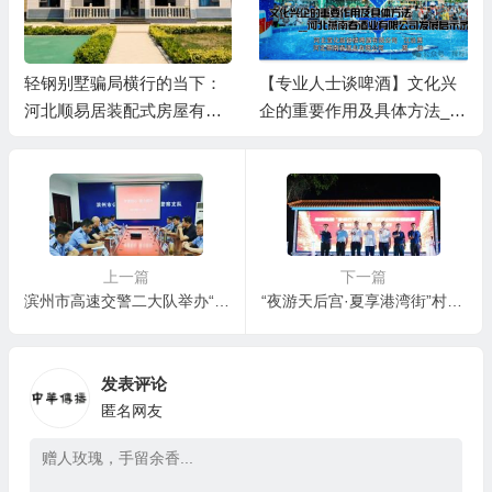
轻钢别墅骗局横行的当下：
【专业人士谈啤酒】文化兴
河北顺易居装配式房屋有限
企的重要作用及具体方法__
公司的坚守与启示
河北燕南春酒业有限公司发
展启示录
上一篇
下一篇
滨州市高速交警二大队举办“守望初心、接力前行”主题党日座谈会
“夜游天后宫·夏享港湾街”村晚活动助力百千万高质量发展在广州南沙举办
发表评论
匿名网友