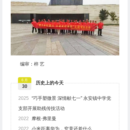
编审：梓 艺
6 月
历史上的今天
30
2025
“巧手塑微景 深情献七一” 永安镇中学党
支部开展助残传技活动
2022
摩根·弗里曼
2022
小米距离华为，究竟还差什么