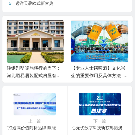
5
远洋天著欧式新古典
轻钢别墅骗局横行的当下：
【专业人士谈啤酒】文化兴
河北顺易居装配式房屋有限
企的重要作用及具体方法__
公司的坚守与启示
河北燕南春酒业有限公司发
展启示录
上一篇
下一篇
“打造高价值商标品牌 赋能广东高质量发展”暨广东高价值商标品牌企业走访交流活动成功举办
心无忧数字科技斩获粤港澳大湾区青年创新创业大赛桂冠