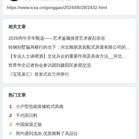
https://www.icxa.cn/gonggao/2024/06/28/2432.html
相关文章
2026丙午开年甄选——艺术鉴藏推荐艺术家彭崇谷
轻钢别墅骗局横行的当下：河北顺易居装配式房屋有限公司的坚守与启示
【专业人士谈啤酒】文化兴企的重要作用及具体方法__河北燕南春酒业有限公司发展启示录
世界华文记者协会参访团到建阳区参观交流
《宝巩泉汇》首发式在兰州举行
热门文章
1
小户型也能装修欧式风格
2
千代田日料
3
中国探源之旅
4
简约遇到浅灰,优质阐释了高品位