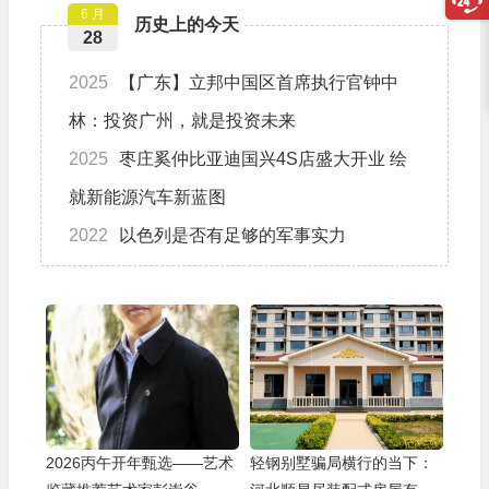
6 月
历史上的今天
28
2025
【广东】立邦中国区首席执行官钟中
林：投资广州，就是投资未来
2025
枣庄奚仲比亚迪国兴4S店盛大开业 绘
就新能源汽车新蓝图
2022
以色列是否有足够的军事实力
2026丙午开年甄选——艺术
轻钢别墅骗局横行的当下：