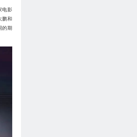
家电影
大鹏和
周的期