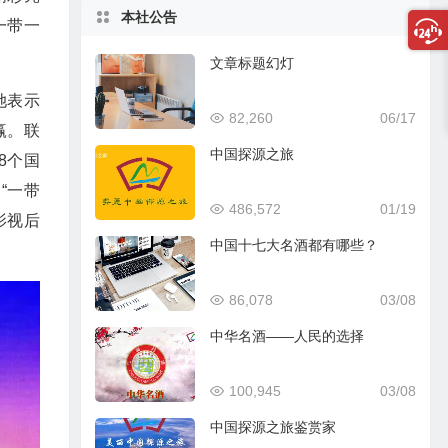
本社公告
一带一
文章标题幻灯
她表示
82,260
06/17
赢。联
中国探源之旅
8个国
“一带
486,572
01/19
影视后
中国十七大名酒都有哪些？
86,078
03/08
中华名酒——人民的选择
100,945
03/08
中国探源之旅鉴赏家