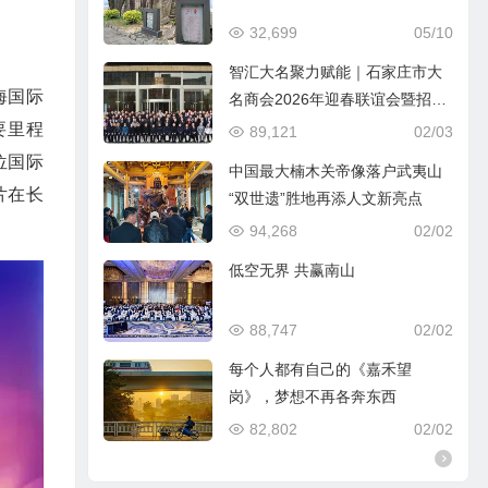
32,699
05/10
智汇大名聚力赋能｜石家庄市大
海国际
名商会2026年迎春联谊会暨招商
引资推介会圆满落幕
要里程
89,121
02/03
位国际
中国最大楠木关帝像落户武夷山
片在长
“双世遗”胜地再添人文新亮点
94,268
02/02
低空无界 共赢南山
88,747
02/02
每个人都有自己的《嘉禾望
岗》，梦想不再各奔东西
82,802
02/02