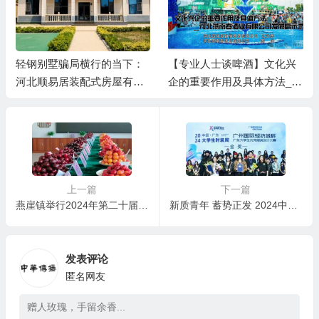
轻钢别墅骗局横行的当下：
【专业人士谈啤酒】文化兴
河北顺易居装配式房屋有限
企的重要作用及具体方法__
公司的坚守与启示
河北燕南春酒业有限公司发
展启示录
上一篇
下一篇
燕崖镇举行2024年第二十届中国·沂源（燕崖）大樱桃节系列活动
新质青年 蓄势正发 2024中国(广东)大学生时装周圆满闭幕
发表评论
匿名网友