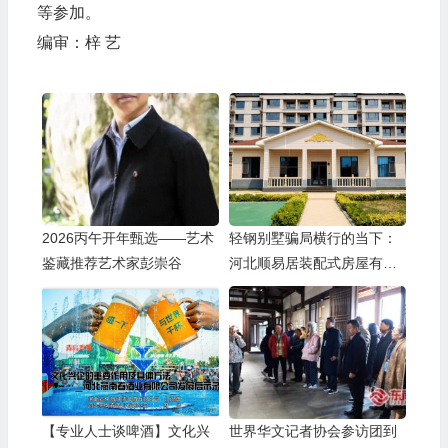
等参加。
编审：梓 艺
2026丙午开年甄选——艺术
轻钢别墅骗局横行的当下：
鉴藏推荐艺术家彭崇谷
河北顺易居装配式房屋有限
公司的坚守与启示
【专业人士谈啤酒】文化兴
世界华文记者协会参访团到