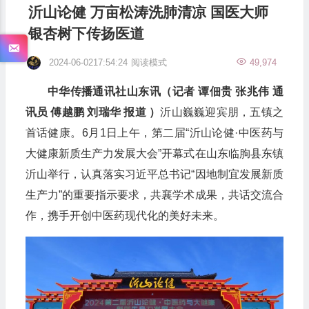
沂山论健 万亩松涛洗肺清凉 国医大师
银杏树下传扬医道
2024-06-0217:54:24
阅读模式
49,974
中华传播通讯社山东讯（记者 谭佃贵 张兆伟 通
讯员 傅越鹏 刘瑞华 报道 ）
沂山巍巍迎宾朋，五镇之
首话健康。6月1日上午，第二届“沂山论健·中医药与
大健康新质生产力发展大会”开幕式在山东临朐县东镇
沂山举行，认真落实习近平总书记“因地制宜发展新质
生产力”的重要指示要求，共襄学术成果，共话交流合
作，携手开创中医药现代化的美好未来。