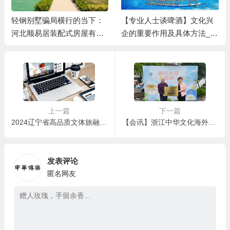
轻钢别墅骗局横行的当下：
【专业人士谈啤酒】文化兴
河北顺易居装配式房屋有限
企的重要作用及具体方法__
公司的坚守与启示
河北燕南春酒业有限公司发
展启示录
上一篇
下一篇
2024辽宁省高品质文体旅融合发展大会召开郝鹏讲话 李乐成主持并作有关传达 周波王新伟出席
【会讯】浙江中华文化海外传播促进会在杭州原柏文化创意有限公司设立活动基地
发表评论
匿名网友