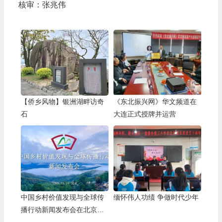
核审：张兆伟
【侨乡风物】银洲湖畔访奇
《东北振兴网》华文频道在
石
大连正式授牌并运营
中国乡村价值发现与全球传
缅怀伟人功绩 争做时代少年
播行动新闻发布会在北京召
开