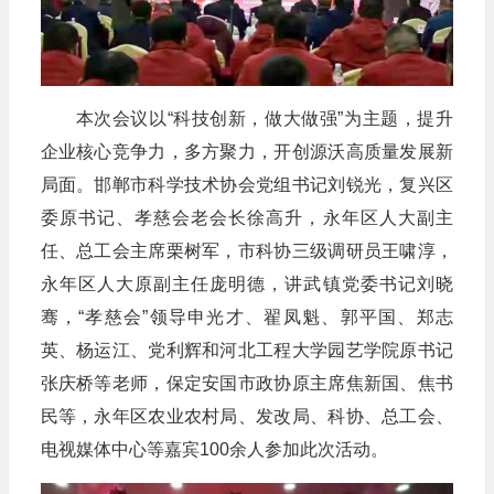
本次会议以“科技创新，做大做强”为主题，提升
企业核心竞争力，多方聚力，开创源沃高质量发展新
局面。邯郸市科学技术协会党组书记刘锐光，复兴区
委原书记、孝慈会老会长徐高升，永年区人大副主
任、总工会主席栗树军，市科协三级调研员王啸淳，
永年区人大原副主任庞明德，讲武镇党委书记刘晓
骞，“孝慈会”领导申光才、翟凤魁、郭平国、郑志
英、杨运江、党利辉和河北工程大学园艺学院原书记
张庆桥等老师，保定安国市政协原主席焦新国、焦书
民等，永年区农业农村局、发改局、科协、总工会、
电视媒体中心等嘉宾100余人参加此次活动。