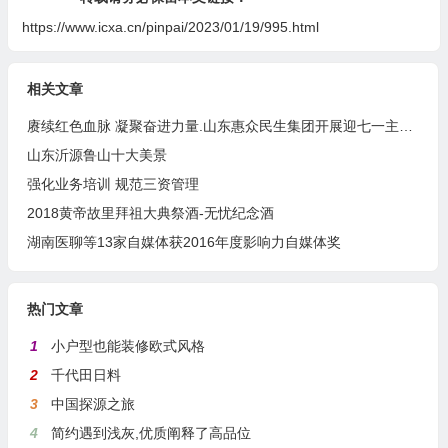
https://www.icxa.cn/pinpai/2023/01/19/995.html
相关文章
赓续红色血脉 凝聚奋进力量.山东惠众民生集团开展迎七一主题演讲比赛暨“两优一先”表彰活动
山东沂源鲁山十大美景
强化业务培训 规范三资管理
2018黄帝故里拜祖大典祭酒-无忧纪念酒
湖南医聊等13家自媒体获2016年度影响力自媒体奖
热门文章
1
小户型也能装修欧式风格
2
千代田日料
3
中国探源之旅
4
简约遇到浅灰,优质阐释了高品位