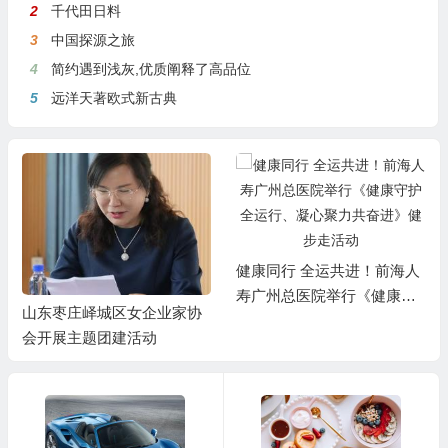
2
千代田日料
3
中国探源之旅
4
简约遇到浅灰,优质阐释了高品位
5
远洋天著欧式新古典
健康同行 全运共进！前海人
寿广州总医院举行《健康守
山东枣庄峄城区女企业家协
护全运行、凝心聚力共奋
会开展主题团建活动
进》健步走活动