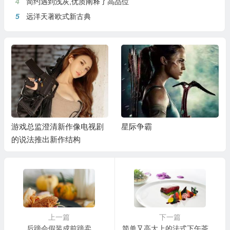
4
简约遇到浅灰,优质阐释了高品位
5
远洋天著欧式新古典
游戏总监澄清新作像电视剧
星际争霸
的说法推出新作结构
上一篇
下一篇
后蹄会假装成前蹄卖
简单又高大上的法式下午茶甜点