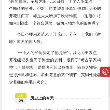
“身高膀阔、浓眉大眼”，这自有一千个人眼里有一千
个郭靖的妙处。但对于想要塑造还原出他眉目身姿的
开花组而言，却是大大增加了设计难度。《射雕》将
如何刻画出一个符合原著、贴切人物角色的形象呢？
今日小师弟邀请来了开花组，分享一下我们《射
雕》世界的郭大侠。
“一个人的经历决定了他是谁”，以此为出发点，
开花组埋头查阅了海量的资料，发挥了“考古学家精
神”，引经据典，层层考究其出身血统、随身之物等，
进行推敲和还原。看似随意的某个细节，实则处处蕴
含着细如牛毛的考究。
3 月
历史上的今天
29