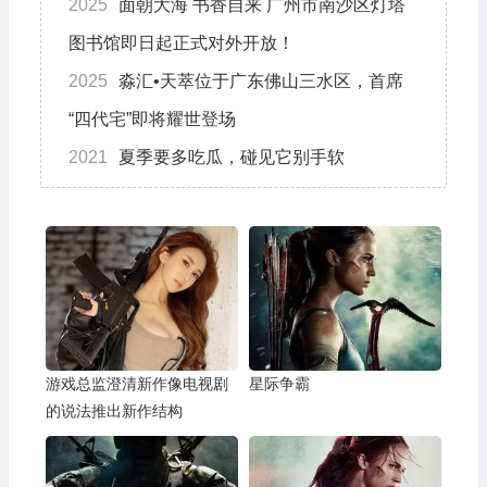
2025
面朝大海 书香自来 广州市南沙区灯塔
图书馆即日起正式对外开放！
2025
淼汇•天萃位于广东佛山三水区，首席
“四代宅”即将耀世登场
2021
夏季要多吃瓜，碰见它别手软
游戏总监澄清新作像电视剧
星际争霸
的说法推出新作结构