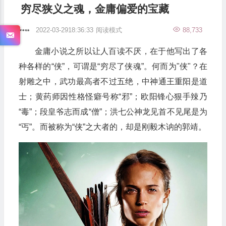
穷尽狭义之魂，金庸偏爱的宝藏
2022-03-2918:36:33
阅读模式
88,733
金庸小说之所以让人百读不厌，在于他写出了各
种各样的“侠”，可谓是“穷尽了侠魂”。何而为"侠"？在
射雕之中，武功最高者不过五绝，中神通王重阳是道
士；黄药师因性格怪癖号称“邪”；欧阳锋心狠手辣乃
“毒”；段皇爷志而成“僧”；洪七公神龙见首不见尾是为
“丐”。而被称为“侠”之大者的，却是刚毅木讷的郭靖。