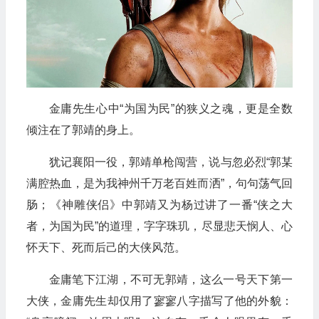
金庸先生心中“为国为民”的狭义之魂，更是全数
倾注在了郭靖的身上。
犹记襄阳一役，郭靖单枪闯营，说与忽必烈“郭某
满腔热血，是为我神州千万老百姓而洒”，句句荡气回
肠；《神雕侠侣》中郭靖又为杨过讲了一番“侠之大
者，为国为民”的道理，字字珠玑，尽显悲天悯人、心
怀天下、死而后己的大侠风范。
金庸笔下江湖，不可无郭靖，这么一号天下第一
大侠，金庸先生却仅用了寥寥八字描写了他的外貌：