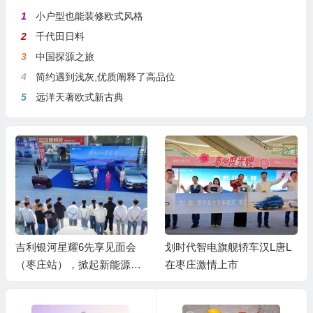
1
小户型也能装修欧式风格
2
千代田日料
3
中国探源之旅
4
简约遇到浅灰,优质阐释了高品位
5
远洋天著欧式新古典
吉利银河星耀6先享见面会
划时代智电旗舰轿车汉L唐L
（枣庄站），掀起新能源家
在枣庄激情上市
轿新热潮！